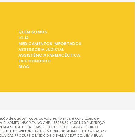
INSTITUCIONAL
QUEM SOMOS
LOJA
MEDICAMENTOS IMPORTADOS
ASSESSORIA JUDICIAL
ASSISTÊNCIA FARMACÊUTICA
FALE CONOSCO
BLOG
ação de dados. Todos os valores, formas e condições de
PHARMED. INSCRITA NO CNPJ: 33.168.571/0001-99 ENDEREÇO:
UNDA A SEXTA-FEIRA – DAS 09:00 AS 18:00 – FARMACÊUTICO
BSTITUTO: WILTON FARIA SILVA CRF-SP: 78.848 – AUTORIZAÇÃO
DÚVIDAS PROCURE O MÉDICO E O FARMACÊUTICO, LEIA A BULA.