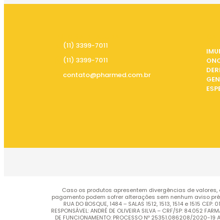
PRECISA DE AJUDA
CAT
(11) 3399-7011
IMU
(11) 3399-7011
ON
DER
contato@pharmed.com.br
GEN
ESP
Caso os produtos apresentem divergências de valores, 
pagamento podem sofrer alterações sem nenhum aviso pré
RUA DO BOSQUE, 1484 – SALAS 1512, 1513, 1514 e 1515 C
RESPONSÁVEL: ANDRÉ DE OLIVEIRA SILVA – CRF/SP: 84.052 FA
DE FUNCIONAMENTO: PROCESSO Nº 25351.086208/2020-19 AUT