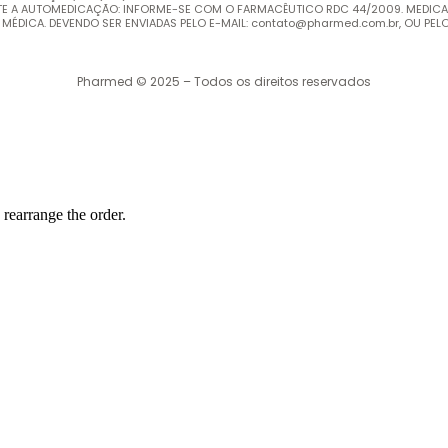
ITE A AUTOMEDICAÇÃO: INFORME-SE COM O FARMACÊUTICO RDC 44/2009. MEDIC
DICA. DEVENDO SER ENVIADAS PELO E-MAIL: contato@pharmed.com.br, OU PELO WH
Pharmed © 2025 – Todos os direitos reservados
 rearrange the order.