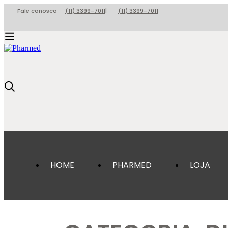
Fale conosco
(11) 3399-7011
|
(11) 3399-7011
HOME
PHARMED
LOJA