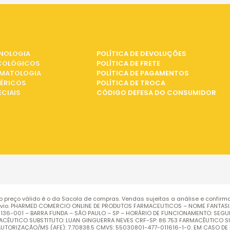
EGORIAS
INFORMAÇÕES
NOLOGIA
POLÍTICA DE DEVOLUÇÕES
COLÓGICOS
POLÍTICA DE FRETE
MATOLOGIA
POLÍTICA DE PAGAMENTOS
ÉRICOS
POLÍTICA DE TROCA
ECIAIS
CÓDIGO DEFESA DO CONSUMIDOR
o preço válido é o da Sacola de compras. Vendas sujeitas a análise e confirm
vio. PHARMED COMERCIO ONLINE DE PRODUTOS FARMACEUTICOS – NOME FANTASIA: 
EP: 01136-001 – BARRA FUNDA – SÃO PAULO – SP – HORÁRIO DE FUNCIONAMENTO: SEG
RMACÊUTICO SUBSTITUTO: LUAN GINGUERRA NEVES CRF-SP: 86.753 FARMACÊUTICO SU
ORIZAÇÃO/MS (AFE): 7.70838.5 CMVS: 55030801-477-011616-1-0. EM CASO DE 