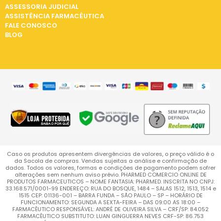
ASSESSORIA JUDICIAL
ASSISTÊNCIA FARMACÊUTICA
FALE CONOSCO
BLOG
Caso os produtos apresentem divergências de valores, o preço válido é o
da Sacola de compras. Vendas sujeitas a análise e confirmação de
dados. Todos os valores, formas e condições de pagamento podem sofrer
alterações sem nenhum aviso prévio. PHARMED COMERCIO ONLINE DE
PRODUTOS FARMACEUTICOS – NOME FANTASIA: PHARMED. INSCRITA NO CNPJ:
33.168.571/0001-99 ENDEREÇO: RUA DO BOSQUE, 1484 – SALAS 1512, 1513, 1514 e
1515 CEP: 01136-001 – BARRA FUNDA – SÃO PAULO – SP – HORÁRIO DE
FUNCIONAMENTO: SEGUNDA A SEXTA-FEIRA – DAS 09:00 AS 18:00 –
FARMACÊUTICO RESPONSÁVEL: ANDRÉ DE OLIVEIRA SILVA – CRF/SP: 84.052
FARMACÊUTICO SUBSTITUTO: LUAN GINGUERRA NEVES CRF-SP: 86.753