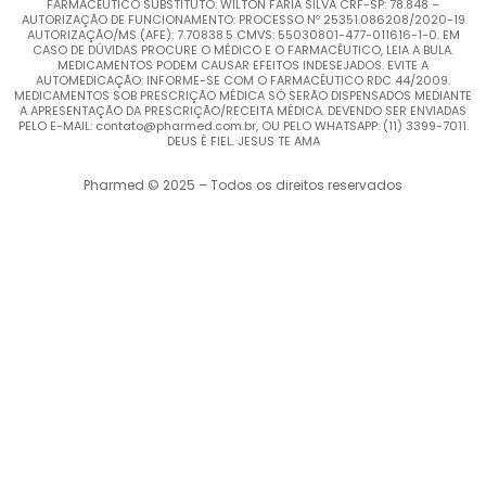
FARMACÊUTICO SUBSTITUTO: WILTON FARIA SILVA CRF-SP: 78.848 –
AUTORIZAÇÃO DE FUNCIONAMENTO: PROCESSO Nº 25351.086208/2020-19
AUTORIZAÇÃO/MS (AFE): 7.70838.5 CMVS: 55030801-477-011616-1-0. EM
CASO DE DÚVIDAS PROCURE O MÉDICO E O FARMACÊUTICO, LEIA A BULA.
MEDICAMENTOS PODEM CAUSAR EFEITOS INDESEJADOS. EVITE A
AUTOMEDICAÇÃO: INFORME-SE COM O FARMACÊUTICO RDC 44/2009.
MEDICAMENTOS SOB PRESCRIÇÃO MÉDICA SÓ SERÃO DISPENSADOS MEDIANTE
A APRESENTAÇÃO DA PRESCRIÇÃO/RECEITA MÉDICA. DEVENDO SER ENVIADAS
PELO E-MAIL: contato@pharmed.com.br, OU PELO WHATSAPP: (11) 3399-7011.
DEUS É FIEL. JESUS TE AMA
Pharmed © 2025 – Todos os direitos reservados