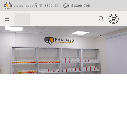
Fale conosco
(11) 3399-7011
|
(11) 3399-7011
Rastrear pedido