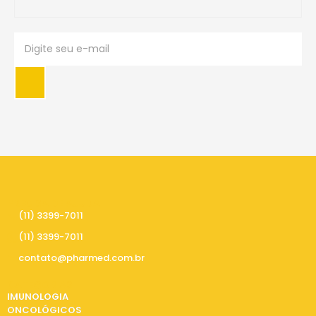
PRECISA DE AJUDA
(11) 3399-7011
(11) 3399-7011
contato@pharmed.com.br
CATEGORIAS
IMUNOLOGIA
ONCOLÓGICOS