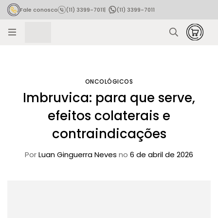
Fale conosco
(11) 3399-7011
|
(11) 3399-7011
Rastrear pedido
ONCOLÓGICOS
Imbruvica: para que serve,
efeitos colaterais e
contraindicações
Por
Luan Ginguerra Neves
no
6 de abril de 2026