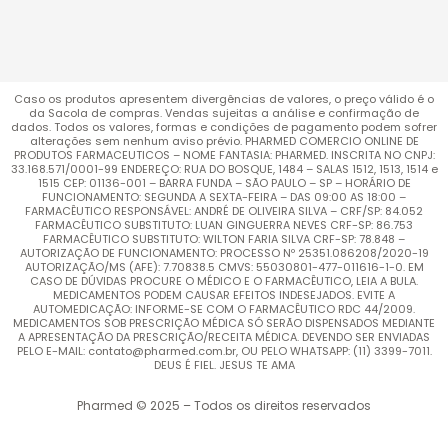
Caso os produtos apresentem divergências de valores, o preço válido é o
da Sacola de compras. Vendas sujeitas a análise e confirmação de
dados. Todos os valores, formas e condições de pagamento podem sofrer
alterações sem nenhum aviso prévio. PHARMED COMERCIO ONLINE DE
PRODUTOS FARMACEUTICOS – NOME FANTASIA: PHARMED. INSCRITA NO CNPJ:
33.168.571/0001-99 ENDEREÇO: RUA DO BOSQUE, 1484 – SALAS 1512, 1513, 1514 e
1515 CEP: 01136-001 – BARRA FUNDA – SÃO PAULO – SP – HORÁRIO DE
FUNCIONAMENTO: SEGUNDA A SEXTA-FEIRA – DAS 09:00 AS 18:00 –
FARMACÊUTICO RESPONSÁVEL: ANDRÉ DE OLIVEIRA SILVA – CRF/SP: 84.052
FARMACÊUTICO SUBSTITUTO: LUAN GINGUERRA NEVES CRF-SP: 86.753
FARMACÊUTICO SUBSTITUTO: WILTON FARIA SILVA CRF-SP: 78.848 –
AUTORIZAÇÃO DE FUNCIONAMENTO: PROCESSO Nº 25351.086208/2020-19
AUTORIZAÇÃO/MS (AFE): 7.70838.5 CMVS: 55030801-477-011616-1-0. EM
CASO DE DÚVIDAS PROCURE O MÉDICO E O FARMACÊUTICO, LEIA A BULA.
MEDICAMENTOS PODEM CAUSAR EFEITOS INDESEJADOS. EVITE A
AUTOMEDICAÇÃO: INFORME-SE COM O FARMACÊUTICO RDC 44/2009.
MEDICAMENTOS SOB PRESCRIÇÃO MÉDICA SÓ SERÃO DISPENSADOS MEDIANTE
A APRESENTAÇÃO DA PRESCRIÇÃO/RECEITA MÉDICA. DEVENDO SER ENVIADAS
PELO E-MAIL: contato@pharmed.com.br, OU PELO WHATSAPP: (11) 3399-7011.
DEUS É FIEL. JESUS TE AMA
Pharmed © 2025 – Todos os direitos reservados