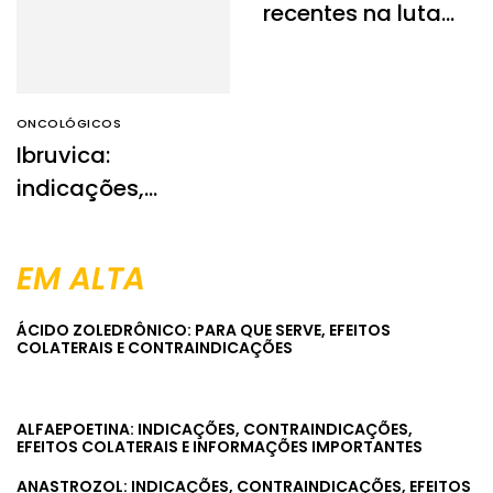
recentes na luta
contra o câncer
ONCOLÓGICOS
Ibruvica:
indicações,
contraindicações,
efeitos colaterais
EM ALTA
e informações
importantes
ÁCIDO ZOLEDRÔNICO: PARA QUE SERVE, EFEITOS
COLATERAIS E CONTRAINDICAÇÕES
ALFAEPOETINA: INDICAÇÕES, CONTRAINDICAÇÕES,
EFEITOS COLATERAIS E INFORMAÇÕES IMPORTANTES
ANASTROZOL: INDICAÇÕES, CONTRAINDICAÇÕES, EFEITOS