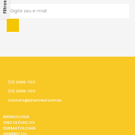
Filtros
PRECISA DE AJUDA
(11) 3399-7011
(11) 3399-7011
contato@pharmed.com.br
CATEGORIAS
IMUNOLOGIA
ONCOLÓGICOS
DERMATOLOGIA
GENÉRICOS