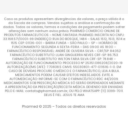
Caso os produtos apresentem divergências de valores, o preço válido é o
da Sacola de compras. Vendas sujeitas a análise e confirmação de
dados. Todos os valores, formas e condições de pagamento podem sofrer
alterações sem nenhum aviso prévio. PHARMED COMERCIO ONLINE DE
PRODUTOS FARMACEUTICOS – NOME FANTASIA: PHARMED. INSCRITA NO CNPJ:
33.168.571/0001-99 ENDEREÇO: RUA DO BOSQUE, 1484 – SALAS 1512, 1513, 1514 e
1515 CEP: 01136-001 – BARRA FUNDA – SÃO PAULO – SP – HORÁRIO DE
FUNCIONAMENTO: SEGUNDA A SEXTA-FEIRA – DAS 09:00 AS 18:00 –
FARMACÊUTICO RESPONSÁVEL: ANDRÉ DE OLIVEIRA SILVA – CRF/SP: 84.052
FARMACÊUTICO SUBSTITUTO: LUAN GINGUERRA NEVES CRF-SP: 86.753
FARMACÊUTICO SUBSTITUTO: WILTON FARIA SILVA CRF-SP: 78.848 –
AUTORIZAÇÃO DE FUNCIONAMENTO: PROCESSO Nº 25351.086208/2020-19
AUTORIZAÇÃO/MS (AFE): 7.70838.5 CMVS: 55030801-477-011616-1-0. EM
CASO DE DÚVIDAS PROCURE O MÉDICO E O FARMACÊUTICO, LEIA A BULA.
MEDICAMENTOS PODEM CAUSAR EFEITOS INDESEJADOS. EVITE A
AUTOMEDICAÇÃO: INFORME-SE COM O FARMACÊUTICO RDC 44/2009.
MEDICAMENTOS SOB PRESCRIÇÃO MÉDICA SÓ SERÃO DISPENSADOS MEDIANTE
A APRESENTAÇÃO DA PRESCRIÇÃO/RECEITA MÉDICA. DEVENDO SER ENVIADAS
PELO E-MAIL: contato@pharmed.com.br, OU PELO WHATSAPP: (11) 3399-7011.
DEUS É FIEL. JESUS TE AMA
Pharmed © 2025 – Todos os direitos reservados