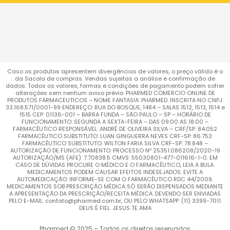
Caso os produtos apresentem divergências de valores, o preço válido é o
da Sacola de compras. Vendas sujeitas a análise e confirmação de
dados. Todos os valores, formas e condições de pagamento podem sofrer
alterações sem nenhum aviso prévio. PHARMED COMERCIO ONLINE DE
PRODUTOS FARMACEUTICOS – NOME FANTASIA: PHARMED. INSCRITA NO CNPJ:
33.168.571/0001-99 ENDEREÇO: RUA DO BOSQUE, 1484 – SALAS 1512, 1513, 1514 e
1515 CEP: 01136-001 – BARRA FUNDA – SÃO PAULO – SP – HORÁRIO DE
FUNCIONAMENTO: SEGUNDA A SEXTA-FEIRA – DAS 09:00 AS 18:00 –
FARMACÊUTICO RESPONSÁVEL: ANDRÉ DE OLIVEIRA SILVA – CRF/SP: 84.052
FARMACÊUTICO SUBSTITUTO: LUAN GINGUERRA NEVES CRF-SP: 86.753
FARMACÊUTICO SUBSTITUTO: WILTON FARIA SILVA CRF-SP: 78.848 –
AUTORIZAÇÃO DE FUNCIONAMENTO: PROCESSO Nº 25351.086208/2020-19
AUTORIZAÇÃO/MS (AFE): 7.70838.5 CMVS: 55030801-477-011616-1-0. EM
CASO DE DÚVIDAS PROCURE O MÉDICO E O FARMACÊUTICO, LEIA A BULA.
MEDICAMENTOS PODEM CAUSAR EFEITOS INDESEJADOS. EVITE A
AUTOMEDICAÇÃO: INFORME-SE COM O FARMACÊUTICO RDC 44/2009.
MEDICAMENTOS SOB PRESCRIÇÃO MÉDICA SÓ SERÃO DISPENSADOS MEDIANTE
A APRESENTAÇÃO DA PRESCRIÇÃO/RECEITA MÉDICA. DEVENDO SER ENVIADAS
PELO E-MAIL: contato@pharmed.com.br, OU PELO WHATSAPP: (11) 3399-7011.
DEUS É FIEL. JESUS TE AMA
Pharmed © 2025 – Todos os direitos reservados