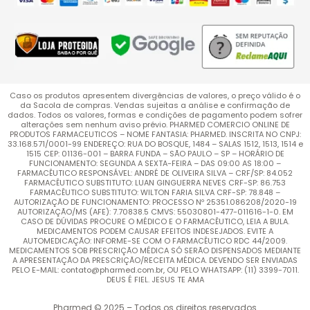
Caso os produtos apresentem divergências de valores, o preço válido é o
da Sacola de compras. Vendas sujeitas a análise e confirmação de
dados. Todos os valores, formas e condições de pagamento podem sofrer
alterações sem nenhum aviso prévio. PHARMED COMERCIO ONLINE DE
PRODUTOS FARMACEUTICOS – NOME FANTASIA: PHARMED. INSCRITA NO CNPJ:
33.168.571/0001-99 ENDEREÇO: RUA DO BOSQUE, 1484 – SALAS 1512, 1513, 1514 e
1515 CEP: 01136-001 – BARRA FUNDA – SÃO PAULO – SP – HORÁRIO DE
FUNCIONAMENTO: SEGUNDA A SEXTA-FEIRA – DAS 09:00 AS 18:00 –
FARMACÊUTICO RESPONSÁVEL: ANDRÉ DE OLIVEIRA SILVA – CRF/SP: 84.052
FARMACÊUTICO SUBSTITUTO: LUAN GINGUERRA NEVES CRF-SP: 86.753
FARMACÊUTICO SUBSTITUTO: WILTON FARIA SILVA CRF-SP: 78.848 –
AUTORIZAÇÃO DE FUNCIONAMENTO: PROCESSO Nº 25351.086208/2020-19
AUTORIZAÇÃO/MS (AFE): 7.70838.5 CMVS: 55030801-477-011616-1-0. EM
CASO DE DÚVIDAS PROCURE O MÉDICO E O FARMACÊUTICO, LEIA A BULA.
MEDICAMENTOS PODEM CAUSAR EFEITOS INDESEJADOS. EVITE A
AUTOMEDICAÇÃO: INFORME-SE COM O FARMACÊUTICO RDC 44/2009.
MEDICAMENTOS SOB PRESCRIÇÃO MÉDICA SÓ SERÃO DISPENSADOS MEDIANTE
A APRESENTAÇÃO DA PRESCRIÇÃO/RECEITA MÉDICA. DEVENDO SER ENVIADAS
PELO E-MAIL: contato@pharmed.com.br, OU PELO WHATSAPP: (11) 3399-7011.
DEUS É FIEL. JESUS TE AMA
Pharmed © 2025 – Todos os direitos reservados