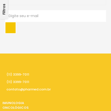
Filtros
PRECISA DE AJUDA
(11) 3399-7011
(11) 3399-7011
contato@pharmed.com.br
CATEGORIAS
IMUNOLOGIA
ONCOLÓGICOS