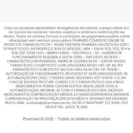
Caso os produtos apresentem divergências de valores, o preço válido é o
da Sacola de compras. Vendas sujeitas a análise e confirmação de
dados. Todos os valores, formas e condições de pagamento podem sofrer
alterações sem nenhum aviso prévio. PHARMED COMERCIO ONLINE DE
PRODUTOS FARMACEUTICOS – NOME FANTASIA: PHARMED. INSCRITA NO CNPJ:
33.168.571/0001-99 ENDEREÇO: RUA DO BOSQUE, 1484 – SALAS 1512, 1513, 1514 e
1515 CEP: 01136-001 – BARRA FUNDA – SÃO PAULO – SP – HORÁRIO DE
FUNCIONAMENTO: SEGUNDA A SEXTA-FEIRA – DAS 09:00 AS 18:00 –
FARMACÊUTICO RESPONSÁVEL: ANDRÉ DE OLIVEIRA SILVA – CRF/SP: 84.052
FARMACÊUTICO SUBSTITUTO: LUAN GINGUERRA NEVES CRF-SP: 86.753
FARMACÊUTICO SUBSTITUTO: WILTON FARIA SILVA CRF-SP: 78.848 –
AUTORIZAÇÃO DE FUNCIONAMENTO: PROCESSO Nº 25351.086208/2020-19
AUTORIZAÇÃO/MS (AFE): 7.70838.5 CMVS: 55030801-477-011616-1-0. EM
CASO DE DÚVIDAS PROCURE O MÉDICO E O FARMACÊUTICO, LEIA A BULA.
MEDICAMENTOS PODEM CAUSAR EFEITOS INDESEJADOS. EVITE A
AUTOMEDICAÇÃO: INFORME-SE COM O FARMACÊUTICO RDC 44/2009.
MEDICAMENTOS SOB PRESCRIÇÃO MÉDICA SÓ SERÃO DISPENSADOS MEDIANTE
A APRESENTAÇÃO DA PRESCRIÇÃO/RECEITA MÉDICA. DEVENDO SER ENVIADAS
PELO E-MAIL: contato@pharmed.com.br, OU PELO WHATSAPP: (11) 3399-7011.
DEUS É FIEL. JESUS TE AMA
Pharmed © 2025 – Todos os direitos reservados