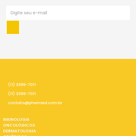
PRECISA DE AJUDA
(11) 3399-7011
(11) 3399-7011
contato@pharmed.com.br
CATEGORIAS
IMUNOLOGIA
ONCOLÓGICOS
DERMATOLOGIA