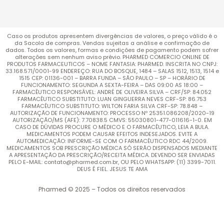
Caso os produtos apresentem divergências de valores, o preço válido é o
da Sacola de compras. Vendas sujeitas a análise e confirmação de
dados. Todos os valores, formas e condições de pagamento podem sofrer
alterações sem nenhum aviso prévio. PHARMED COMERCIO ONLINE DE
PRODUTOS FARMACEUTICOS – NOME FANTASIA: PHARMED. INSCRITA NO CNPJ:
33.168.571/0001-99 ENDEREÇO: RUA DO BOSQUE, 1484 – SALAS 1512, 1513, 1514 e
1515 CEP: 01136-001 – BARRA FUNDA – SÃO PAULO – SP – HORÁRIO DE
FUNCIONAMENTO: SEGUNDA A SEXTA-FEIRA – DAS 09:00 AS 18:00 –
FARMACÊUTICO RESPONSÁVEL: ANDRÉ DE OLIVEIRA SILVA – CRF/SP: 84.052
FARMACÊUTICO SUBSTITUTO: LUAN GINGUERRA NEVES CRF-SP: 86.753
FARMACÊUTICO SUBSTITUTO: WILTON FARIA SILVA CRF-SP: 78.848 –
AUTORIZAÇÃO DE FUNCIONAMENTO: PROCESSO Nº 25351.086208/2020-19
AUTORIZAÇÃO/MS (AFE): 7.70838.5 CMVS: 55030801-477-011616-1-0. EM
CASO DE DÚVIDAS PROCURE O MÉDICO E O FARMACÊUTICO, LEIA A BULA.
MEDICAMENTOS PODEM CAUSAR EFEITOS INDESEJADOS. EVITE A
AUTOMEDICAÇÃO: INFORME-SE COM O FARMACÊUTICO RDC 44/2009.
MEDICAMENTOS SOB PRESCRIÇÃO MÉDICA SÓ SERÃO DISPENSADOS MEDIANTE
A APRESENTAÇÃO DA PRESCRIÇÃO/RECEITA MÉDICA. DEVENDO SER ENVIADAS
PELO E-MAIL: contato@pharmed.com.br, OU PELO WHATSAPP: (11) 3399-7011.
DEUS É FIEL. JESUS TE AMA
Pharmed © 2025 – Todos os direitos reservados