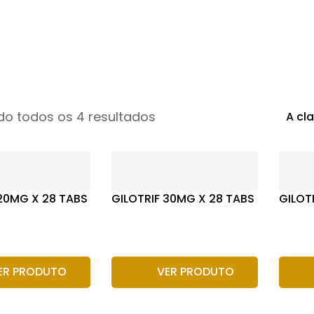
o todos os 4 resultados
A cl
 20MG X 28 TABS
GILOTRIF 30MG X 28 TABS
GILOT
ER PRODUTO
VER PRODUTO