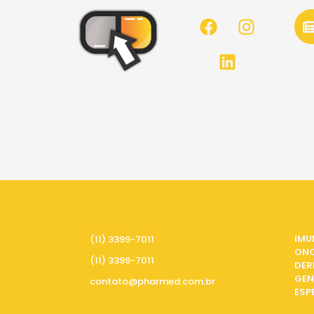
PRECISA DE AJUDA
CAT
IMU
(11) 3399-7011
ON
(11) 3399-7011
DER
GEN
contato@pharmed.com.br
ESP