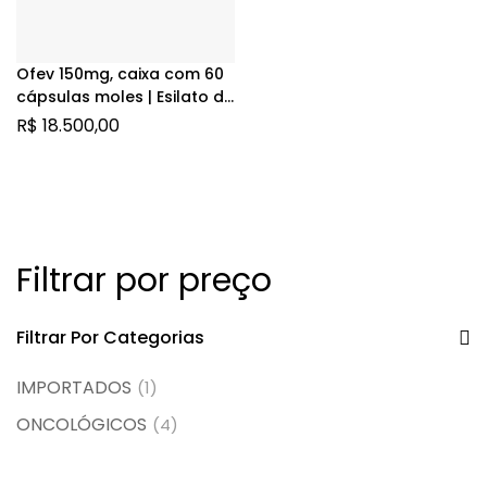
Ofev 150mg, caixa com 60
cápsulas moles | Esilato de
Nintedanibe
R$
18.500,00
Filtrar por preço
Filtrar Por Categorias
IMPORTADOS
(1)
ONCOLÓGICOS
(4)