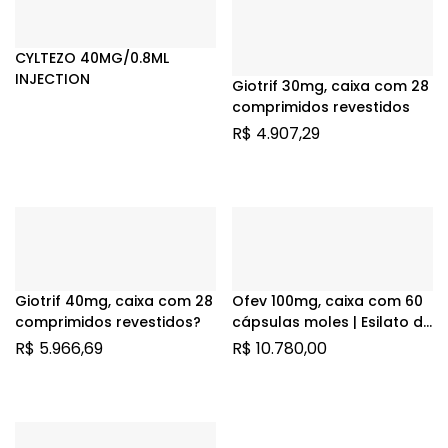
CYLTEZO 40MG/0.8ML
INJECTION
Giotrif 30mg, caixa com 28
comprimidos revestidos
R$
4.907,29
Giotrif 40mg, caixa com 28
Ofev 100mg, caixa com 60
comprimidos revestidos?
cápsulas moles | Esilato de
Nintedanibe
R$
5.966,69
R$
10.780,00