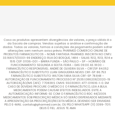
Caso os produtos apresentem divergências de valores, o preço válido é o
da Sacola de compras. Vendas sujeitas a análise e confirmação de
dados. Todos os valores, formas e condições de pagamento podem sofrer
alterações sem nenhum aviso prévio. PHARMED COMERCIO ONLINE DE
PRODUTOS FARMACEUTICOS – NOME FANTASIA: PHARMED. INSCRITA NO CNPJ:
33.168.571/0001-99 ENDEREÇO: RUA DO BOSQUE, 1484 – SALAS 1512, 1513, 1514 e
1515 CEP: 01136-001 – BARRA FUNDA – SÃO PAULO – SP – HORÁRIO DE
FUNCIONAMENTO: SEGUNDA A SEXTA-FEIRA – DAS 09:00 AS 18:00 –
FARMACÊUTICO RESPONSÁVEL: ANDRÉ DE OLIVEIRA SILVA – CRF/SP: 84.052
FARMACÊUTICO SUBSTITUTO: LUAN GINGUERRA NEVES CRF-SP: 86.753
FARMACÊUTICO SUBSTITUTO: WILTON FARIA SILVA CRF-SP: 78.848 –
AUTORIZAÇÃO DE FUNCIONAMENTO: PROCESSO Nº 25351.086208/2020-19
AUTORIZAÇÃO/MS (AFE): 7.70838.5 CMVS: 55030801-477-011616-1-0. EM
CASO DE DÚVIDAS PROCURE O MÉDICO E O FARMACÊUTICO, LEIA A BULA.
MEDICAMENTOS PODEM CAUSAR EFEITOS INDESEJADOS. EVITE A
AUTOMEDICAÇÃO: INFORME-SE COM O FARMACÊUTICO RDC 44/2009.
MEDICAMENTOS SOB PRESCRIÇÃO MÉDICA SÓ SERÃO DISPENSADOS MEDIANTE
A APRESENTAÇÃO DA PRESCRIÇÃO/RECEITA MÉDICA. DEVENDO SER ENVIADAS
PELO E-MAIL: contato@pharmed.com.br, OU PELO WHATSAPP: (11) 3399-7011.
DEUS É FIEL. JESUS TE AMA