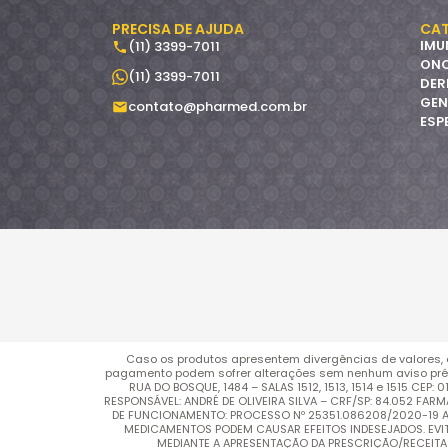
PRECISA DE AJUDA
CAT
IMU
(11) 3399-7011
ON
(11) 3399-7011
DER
GEN
contato@pharmed.com.br
ESP
Caso os produtos apresentem divergências de valores, 
pagamento podem sofrer alterações sem nenhum aviso pré
RUA DO BOSQUE, 1484 – SALAS 1512, 1513, 1514 e 1515 C
RESPONSÁVEL: ANDRÉ DE OLIVEIRA SILVA – CRF/SP: 84.052 FA
DE FUNCIONAMENTO: PROCESSO Nº 25351.086208/2020-19 AUT
MEDICAMENTOS PODEM CAUSAR EFEITOS INDESEJADOS. EV
MEDIANTE A APRESENTAÇÃO DA PRESCRIÇÃO/RECEITA MÉ