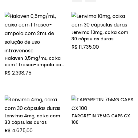
Lenvima 10mg, caixa com
30 cápsulas duras
R$
11.735,00
Halaven 0,5mg/mL, caixa
com 1 frasco-ampola com
2mL de solução de uso
R$
2.398,75
intravenoso
Lenvima 4mg, caixa com
TARGRETIN 75MG CAPS CX
30 cápsulas duras
100
R$
4.675,00