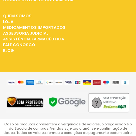
INSTITUCIONAL
QUEM SOMOS
LOJA
MEDICAMENTOS IMPORTADOS
ASSESSORIA JUDICIAL
ASSISTÊNCIA FARMACÊUTICA
FALE CONOSCO
BLOG
Caso os produtos apresentem divergências de valores, o preço válido é o
da Sacola de compras. Vendas sujeitas a análise e confirmação de
dados. Todos os valores, formas e condições de pagamento podem sofrer