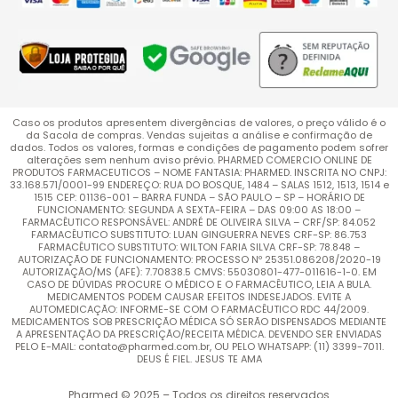
Caso os produtos apresentem divergências de valores, o preço válido é o
da Sacola de compras. Vendas sujeitas a análise e confirmação de
dados. Todos os valores, formas e condições de pagamento podem sofrer
alterações sem nenhum aviso prévio. PHARMED COMERCIO ONLINE DE
PRODUTOS FARMACEUTICOS – NOME FANTASIA: PHARMED. INSCRITA NO CNPJ:
33.168.571/0001-99 ENDEREÇO: RUA DO BOSQUE, 1484 – SALAS 1512, 1513, 1514 e
1515 CEP: 01136-001 – BARRA FUNDA – SÃO PAULO – SP – HORÁRIO DE
FUNCIONAMENTO: SEGUNDA A SEXTA-FEIRA – DAS 09:00 AS 18:00 –
FARMACÊUTICO RESPONSÁVEL: ANDRÉ DE OLIVEIRA SILVA – CRF/SP: 84.052
FARMACÊUTICO SUBSTITUTO: LUAN GINGUERRA NEVES CRF-SP: 86.753
FARMACÊUTICO SUBSTITUTO: WILTON FARIA SILVA CRF-SP: 78.848 –
AUTORIZAÇÃO DE FUNCIONAMENTO: PROCESSO Nº 25351.086208/2020-19
AUTORIZAÇÃO/MS (AFE): 7.70838.5 CMVS: 55030801-477-011616-1-0. EM
CASO DE DÚVIDAS PROCURE O MÉDICO E O FARMACÊUTICO, LEIA A BULA.
MEDICAMENTOS PODEM CAUSAR EFEITOS INDESEJADOS. EVITE A
AUTOMEDICAÇÃO: INFORME-SE COM O FARMACÊUTICO RDC 44/2009.
MEDICAMENTOS SOB PRESCRIÇÃO MÉDICA SÓ SERÃO DISPENSADOS MEDIANTE
A APRESENTAÇÃO DA PRESCRIÇÃO/RECEITA MÉDICA. DEVENDO SER ENVIADAS
PELO E-MAIL: contato@pharmed.com.br, OU PELO WHATSAPP: (11) 3399-7011.
DEUS É FIEL. JESUS TE AMA
Pharmed © 2025 – Todos os direitos reservados