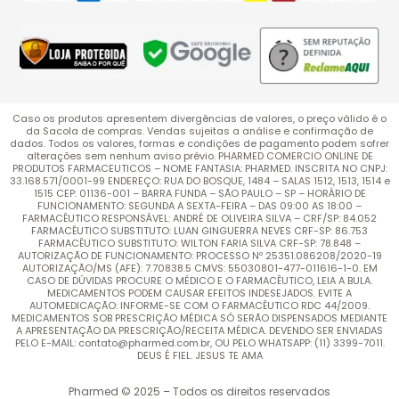
Caso os produtos apresentem divergências de valores, o preço válido é o
da Sacola de compras. Vendas sujeitas a análise e confirmação de
dados. Todos os valores, formas e condições de pagamento podem sofrer
alterações sem nenhum aviso prévio. PHARMED COMERCIO ONLINE DE
PRODUTOS FARMACEUTICOS – NOME FANTASIA: PHARMED. INSCRITA NO CNPJ:
33.168.571/0001-99 ENDEREÇO: RUA DO BOSQUE, 1484 – SALAS 1512, 1513, 1514 e
1515 CEP: 01136-001 – BARRA FUNDA – SÃO PAULO – SP – HORÁRIO DE
FUNCIONAMENTO: SEGUNDA A SEXTA-FEIRA – DAS 09:00 AS 18:00 –
FARMACÊUTICO RESPONSÁVEL: ANDRÉ DE OLIVEIRA SILVA – CRF/SP: 84.052
FARMACÊUTICO SUBSTITUTO: LUAN GINGUERRA NEVES CRF-SP: 86.753
FARMACÊUTICO SUBSTITUTO: WILTON FARIA SILVA CRF-SP: 78.848 –
AUTORIZAÇÃO DE FUNCIONAMENTO: PROCESSO Nº 25351.086208/2020-19
AUTORIZAÇÃO/MS (AFE): 7.70838.5 CMVS: 55030801-477-011616-1-0. EM
CASO DE DÚVIDAS PROCURE O MÉDICO E O FARMACÊUTICO, LEIA A BULA.
MEDICAMENTOS PODEM CAUSAR EFEITOS INDESEJADOS. EVITE A
AUTOMEDICAÇÃO: INFORME-SE COM O FARMACÊUTICO RDC 44/2009.
MEDICAMENTOS SOB PRESCRIÇÃO MÉDICA SÓ SERÃO DISPENSADOS MEDIANTE
A APRESENTAÇÃO DA PRESCRIÇÃO/RECEITA MÉDICA. DEVENDO SER ENVIADAS
PELO E-MAIL: contato@pharmed.com.br, OU PELO WHATSAPP: (11) 3399-7011.
DEUS É FIEL. JESUS TE AMA
Pharmed © 2025 – Todos os direitos reservados