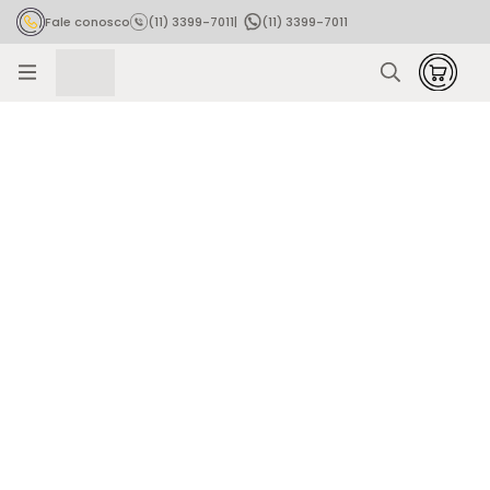
Fale conosco
(11) 3399-7011
|
(11) 3399-7011
Rastrear pedido