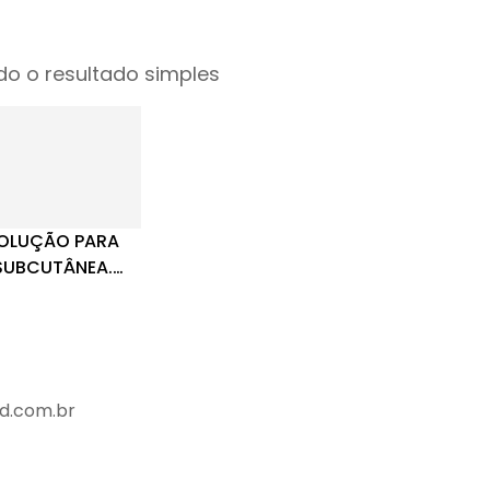
o o resultado simples
OLUÇÃO PARA
SUBCUTÂNEA.
RAÇÃO =
 150MCG.
d.com.br