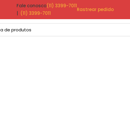
Fale conosco
(11) 3399-7011
Rastrear pedido
|
(11) 3399-7011