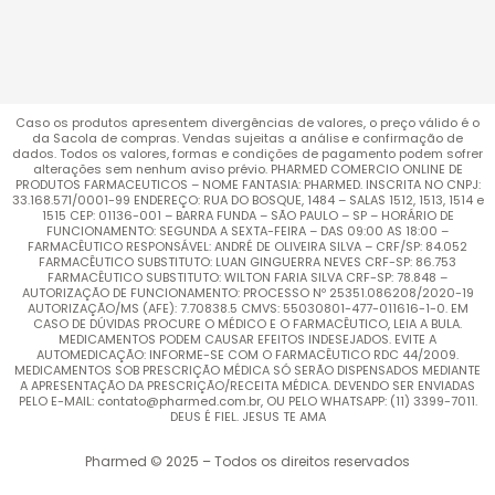
Caso os produtos apresentem divergências de valores, o preço válido é o
da Sacola de compras. Vendas sujeitas a análise e confirmação de
dados. Todos os valores, formas e condições de pagamento podem sofrer
alterações sem nenhum aviso prévio. PHARMED COMERCIO ONLINE DE
PRODUTOS FARMACEUTICOS – NOME FANTASIA: PHARMED. INSCRITA NO CNPJ:
33.168.571/0001-99 ENDEREÇO: RUA DO BOSQUE, 1484 – SALAS 1512, 1513, 1514 e
1515 CEP: 01136-001 – BARRA FUNDA – SÃO PAULO – SP – HORÁRIO DE
FUNCIONAMENTO: SEGUNDA A SEXTA-FEIRA – DAS 09:00 AS 18:00 –
FARMACÊUTICO RESPONSÁVEL: ANDRÉ DE OLIVEIRA SILVA – CRF/SP: 84.052
FARMACÊUTICO SUBSTITUTO: LUAN GINGUERRA NEVES CRF-SP: 86.753
FARMACÊUTICO SUBSTITUTO: WILTON FARIA SILVA CRF-SP: 78.848 –
AUTORIZAÇÃO DE FUNCIONAMENTO: PROCESSO Nº 25351.086208/2020-19
AUTORIZAÇÃO/MS (AFE): 7.70838.5 CMVS: 55030801-477-011616-1-0. EM
CASO DE DÚVIDAS PROCURE O MÉDICO E O FARMACÊUTICO, LEIA A BULA.
MEDICAMENTOS PODEM CAUSAR EFEITOS INDESEJADOS. EVITE A
AUTOMEDICAÇÃO: INFORME-SE COM O FARMACÊUTICO RDC 44/2009.
MEDICAMENTOS SOB PRESCRIÇÃO MÉDICA SÓ SERÃO DISPENSADOS MEDIANTE
A APRESENTAÇÃO DA PRESCRIÇÃO/RECEITA MÉDICA. DEVENDO SER ENVIADAS
PELO E-MAIL: contato@pharmed.com.br, OU PELO WHATSAPP: (11) 3399-7011.
DEUS É FIEL. JESUS TE AMA
Pharmed © 2025 – Todos os direitos reservados