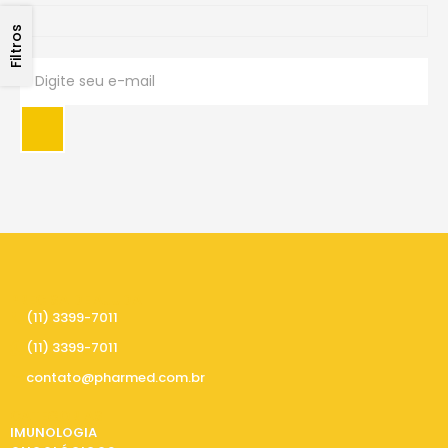
Filtros
PRECISA DE AJUDA
(11) 3399-7011
(11) 3399-7011
contato@pharmed.com.br
CATEGORIAS
IMUNOLOGIA