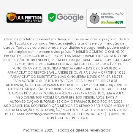
Caso os produtos apresentem divergências de valores, o preço válido é o
da Sacola de compras. Vendas sujeitas a análise e confirmação de
dados. Todos os valores, formas e condições de pagamento podem sofrer
alterações sem nenhum aviso prévio. PHARMED COMERCIO ONLINE DE
PRODUTOS FARMACEUTICOS – NOME FANTASIA: PHARMED. INSCRITA NO CNPJ:
33.168.571/0001-99 ENDEREÇO: RUA DO BOSQUE, 1484 – SALAS 1512, 1513, 1514 e
1515 CEP: 01136-001 – BARRA FUNDA – SÃO PAULO – SP – HORÁRIO DE
FUNCIONAMENTO: SEGUNDA A SEXTA-FEIRA – DAS 09:00 AS 18:00 –
FARMACÊUTICO RESPONSÁVEL: ANDRÉ DE OLIVEIRA SILVA – CRF/SP: 84.052
FARMACÊUTICO SUBSTITUTO: LUAN GINGUERRA NEVES CRF-SP: 86.753
FARMACÊUTICO SUBSTITUTO: WILTON FARIA SILVA CRF-SP: 78.848 –
AUTORIZAÇÃO DE FUNCIONAMENTO: PROCESSO Nº 25351.086208/2020-19
AUTORIZAÇÃO/MS (AFE): 7.70838.5 CMVS: 55030801-477-011616-1-0. EM
CASO DE DÚVIDAS PROCURE O MÉDICO E O FARMACÊUTICO, LEIA A BULA.
MEDICAMENTOS PODEM CAUSAR EFEITOS INDESEJADOS. EVITE A
AUTOMEDICAÇÃO: INFORME-SE COM O FARMACÊUTICO RDC 44/2009.
MEDICAMENTOS SOB PRESCRIÇÃO MÉDICA SÓ SERÃO DISPENSADOS MEDIANTE
A APRESENTAÇÃO DA PRESCRIÇÃO/RECEITA MÉDICA. DEVENDO SER ENVIADAS
PELO E-MAIL: contato@pharmed.com.br, OU PELO WHATSAPP: (11) 3399-7011.
DEUS É FIEL. JESUS TE AMA
Pharmed © 2025 – Todos os direitos reservados