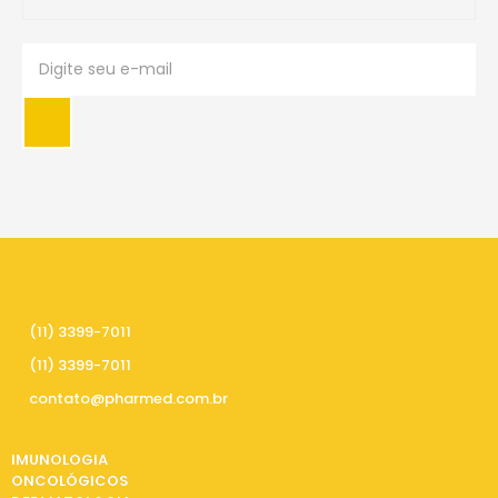
PRECISA DE AJUDA
(11) 3399-7011
(11) 3399-7011
contato@pharmed.com.br
CATEGORIAS
IMUNOLOGIA
ONCOLÓGICOS