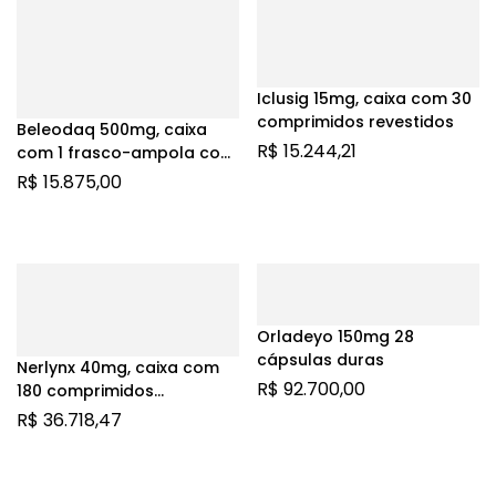
Iclusig 15mg, caixa com 30
comprimidos revestidos
Beleodaq 500mg, caixa
R$
15.244,21
com 1 frasco-ampola com
pó para solução de uso
R$
15.875,00
intravenoso
Orladeyo 150mg 28
cápsulas duras
Nerlynx 40mg, caixa com
R$
92.700,00
180 comprimidos
revestidos
R$
36.718,47