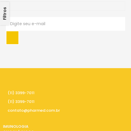
Filtros
PRECISA DE AJUDA
(11) 3399-7011
(11) 3399-7011
contato@pharmed.com.br
CATEGORIAS
IMUNOLOGIA