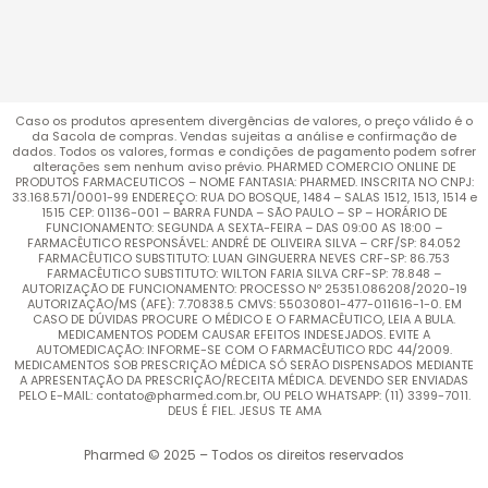
Caso os produtos apresentem divergências de valores, o preço válido é o
da Sacola de compras. Vendas sujeitas a análise e confirmação de
dados. Todos os valores, formas e condições de pagamento podem sofrer
alterações sem nenhum aviso prévio. PHARMED COMERCIO ONLINE DE
PRODUTOS FARMACEUTICOS – NOME FANTASIA: PHARMED. INSCRITA NO CNPJ:
33.168.571/0001-99 ENDEREÇO: RUA DO BOSQUE, 1484 – SALAS 1512, 1513, 1514 e
1515 CEP: 01136-001 – BARRA FUNDA – SÃO PAULO – SP – HORÁRIO DE
FUNCIONAMENTO: SEGUNDA A SEXTA-FEIRA – DAS 09:00 AS 18:00 –
FARMACÊUTICO RESPONSÁVEL: ANDRÉ DE OLIVEIRA SILVA – CRF/SP: 84.052
FARMACÊUTICO SUBSTITUTO: LUAN GINGUERRA NEVES CRF-SP: 86.753
FARMACÊUTICO SUBSTITUTO: WILTON FARIA SILVA CRF-SP: 78.848 –
AUTORIZAÇÃO DE FUNCIONAMENTO: PROCESSO Nº 25351.086208/2020-19
AUTORIZAÇÃO/MS (AFE): 7.70838.5 CMVS: 55030801-477-011616-1-0. EM
CASO DE DÚVIDAS PROCURE O MÉDICO E O FARMACÊUTICO, LEIA A BULA.
MEDICAMENTOS PODEM CAUSAR EFEITOS INDESEJADOS. EVITE A
AUTOMEDICAÇÃO: INFORME-SE COM O FARMACÊUTICO RDC 44/2009.
MEDICAMENTOS SOB PRESCRIÇÃO MÉDICA SÓ SERÃO DISPENSADOS MEDIANTE
A APRESENTAÇÃO DA PRESCRIÇÃO/RECEITA MÉDICA. DEVENDO SER ENVIADAS
PELO E-MAIL: contato@pharmed.com.br, OU PELO WHATSAPP: (11) 3399-7011.
DEUS É FIEL. JESUS TE AMA
Pharmed © 2025 – Todos os direitos reservados