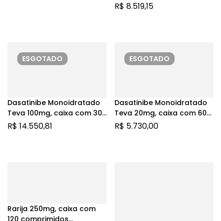
preenchidas com 1mL de
R$
8.519,15
solução de uso
subcutâneo
ESGOTADO
ESGOTADO
Dasatinibe Monoidratado
Dasatinibe Monoidratado
Teva 100mg, caixa com 30
Teva 20mg, caixa com 60
comprimidos revestidos
comprimidos revestidos
R$
14.550,81
R$
5.730,00
Rarija 250mg, caixa com
120 comprimidos