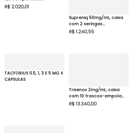
revestidos
R$
2.020,01
Supreniq 50mg/mL, caixa
com 2 seringas
preenchidas com 5mL de
R$
1.240,55
solução de uso
intramuscular + 2 agulhas
TACFORIUS 0.5, 1, 3 E 5 MG X
CAPSULAS
Trisenox 2mg/mL, caixa
com 10 frascos-ampola
com 6mL de solução de
R$
13.340,00
uso intravenoso