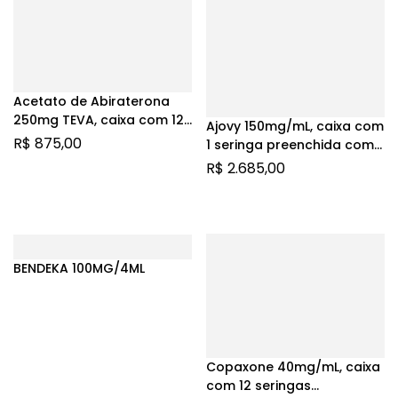
Acetato de Abiraterona
250mg TEVA, caixa com 120
Ajovy 150mg/mL, caixa com
comprimidos revestidos
R$
875,00
1 seringa preenchida com
1,5mL de solução de uso
R$
2.685,00
subcutâneo
BENDEKA 100MG/4ML
Copaxone 40mg/mL, caixa
com 12 seringas