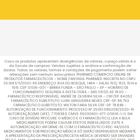
Caso os produtos apresentem divergências de valores, o preço válido é o
da Sacola de compras. Vendas sujeitas a análise e confirmação de
dados. Todos os valores, formas e condições de pagamento podem sofrer
alterações sem nenhum aviso prévio. PHARMED COMERCIO ONLINE DE
PRODUTOS FARMACEUTICOS – NOME FANTASIA: PHARMED. INSCRITA NO CNPJ:
33.168.571/0001-99 ENDEREÇO: RUA DO BOSQUE, 1484 – SALAS 1512, 1513, 1514 e
1515 CEP: 01136-001 – BARRA FUNDA – SÃO PAULO – SP – HORÁRIO DE
FUNCIONAMENTO: SEGUNDA A SEXTA-FEIRA – DAS 09:00 AS 18:00 –
FARMACÊUTICO RESPONSÁVEL: ANDRÉ DE OLIVEIRA SILVA – CRF/SP: 84.052
FARMACÊUTICO SUBSTITUTO: LUAN GINGUERRA NEVES CRF-SP: 86.753
FARMACÊUTICO SUBSTITUTO: WILTON FARIA SILVA CRF-SP: 78.848 –
AUTORIZAÇÃO DE FUNCIONAMENTO: PROCESSO Nº 25351.086208/2020-19
AUTORIZAÇÃO/MS (AFE): 7.70838.5 CMVS: 55030801-477-011616-1-0. EM
CASO DE DÚVIDAS PROCURE O MÉDICO E O FARMACÊUTICO, LEIA A BULA.
MEDICAMENTOS PODEM CAUSAR EFEITOS INDESEJADOS. EVITE A
AUTOMEDICAÇÃO: INFORME-SE COM O FARMACÊUTICO RDC 44/2009.
MEDICAMENTOS SOB PRESCRIÇÃO MÉDICA SÓ SERÃO DISPENSADOS MEDIANTE
A APRESENTAÇÃO DA PRESCRIÇÃO/RECEITA MÉDICA. DEVENDO SER ENVIADAS