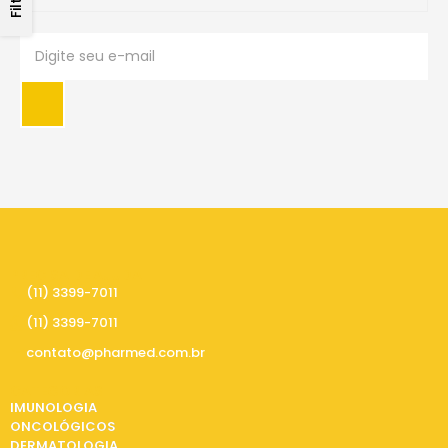
PRECISA DE AJUDA
(11) 3399-7011
(11) 3399-7011
contato@pharmed.com.br
CATEGORIAS
IMUNOLOGIA
ONCOLÓGICOS
DERMATOLOGIA