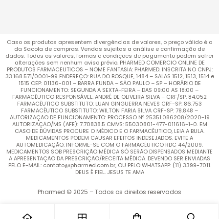
Caso os produtos apresentem divergências de valores, o preço válido é o
da Sacola de compras. Vendas sujeitas a análise e confirmação de
dados. Todos os valores, formas e condições de pagamento podem sofrer
alterações sem nenhum aviso prévio. PHARMED COMERCIO ONLINE DE
PRODUTOS FARMACEUTICOS – NOME FANTASIA: PHARMED. INSCRITA NO CNPJ:
33.168.571/0001-99 ENDEREÇO: RUA DO BOSQUE, 1484 – SALAS 1512, 1513, 1514 e
1515 CEP: 01136-001 – BARRA FUNDA – SÃO PAULO – SP – HORÁRIO DE
FUNCIONAMENTO: SEGUNDA A SEXTA-FEIRA – DAS 09:00 AS 18:00 –
FARMACÊUTICO RESPONSÁVEL: ANDRÉ DE OLIVEIRA SILVA – CRF/SP: 84.052
FARMACÊUTICO SUBSTITUTO: LUAN GINGUERRA NEVES CRF-SP: 86.753
FARMACÊUTICO SUBSTITUTO: WILTON FARIA SILVA CRF-SP: 78.848 –
AUTORIZAÇÃO DE FUNCIONAMENTO: PROCESSO Nº 25351.086208/2020-19
AUTORIZAÇÃO/MS (AFE): 7.70838.5 CMVS: 55030801-477-011616-1-0. EM
CASO DE DÚVIDAS PROCURE O MÉDICO E O FARMACÊUTICO, LEIA A BULA.
MEDICAMENTOS PODEM CAUSAR EFEITOS INDESEJADOS. EVITE A
AUTOMEDICAÇÃO: INFORME-SE COM O FARMACÊUTICO RDC 44/2009.
MEDICAMENTOS SOB PRESCRIÇÃO MÉDICA SÓ SERÃO DISPENSADOS MEDIANTE
A APRESENTAÇÃO DA PRESCRIÇÃO/RECEITA MÉDICA. DEVENDO SER ENVIADAS
PELO E-MAIL: contato@pharmed.com.br, OU PELO WHATSAPP: (11) 3399-7011.
DEUS É FIEL. JESUS TE AMA
Pharmed © 2025 – Todos os direitos reservados