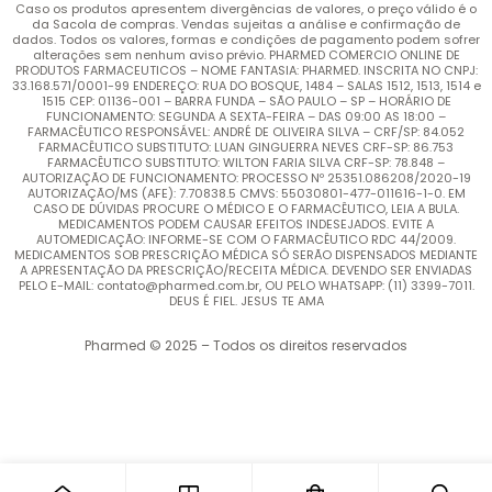
Caso os produtos apresentem divergências de valores, o preço válido é o
da Sacola de compras. Vendas sujeitas a análise e confirmação de
dados. Todos os valores, formas e condições de pagamento podem sofrer
alterações sem nenhum aviso prévio. PHARMED COMERCIO ONLINE DE
PRODUTOS FARMACEUTICOS – NOME FANTASIA: PHARMED. INSCRITA NO CNPJ:
33.168.571/0001-99 ENDEREÇO: RUA DO BOSQUE, 1484 – SALAS 1512, 1513, 1514 e
1515 CEP: 01136-001 – BARRA FUNDA – SÃO PAULO – SP – HORÁRIO DE
FUNCIONAMENTO: SEGUNDA A SEXTA-FEIRA – DAS 09:00 AS 18:00 –
FARMACÊUTICO RESPONSÁVEL: ANDRÉ DE OLIVEIRA SILVA – CRF/SP: 84.052
FARMACÊUTICO SUBSTITUTO: LUAN GINGUERRA NEVES CRF-SP: 86.753
FARMACÊUTICO SUBSTITUTO: WILTON FARIA SILVA CRF-SP: 78.848 –
AUTORIZAÇÃO DE FUNCIONAMENTO: PROCESSO Nº 25351.086208/2020-19
AUTORIZAÇÃO/MS (AFE): 7.70838.5 CMVS: 55030801-477-011616-1-0. EM
CASO DE DÚVIDAS PROCURE O MÉDICO E O FARMACÊUTICO, LEIA A BULA.
MEDICAMENTOS PODEM CAUSAR EFEITOS INDESEJADOS. EVITE A
AUTOMEDICAÇÃO: INFORME-SE COM O FARMACÊUTICO RDC 44/2009.
MEDICAMENTOS SOB PRESCRIÇÃO MÉDICA SÓ SERÃO DISPENSADOS MEDIANTE
A APRESENTAÇÃO DA PRESCRIÇÃO/RECEITA MÉDICA. DEVENDO SER ENVIADAS
PELO E-MAIL: contato@pharmed.com.br, OU PELO WHATSAPP: (11) 3399-7011.
DEUS É FIEL. JESUS TE AMA
Pharmed © 2025 – Todos os direitos reservados