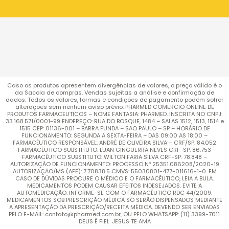
Caso os produtos apresentem divergências de valores, o preço válido é o
da Sacola de compras. Vendas sujeitas a análise e confirmação de
dados. Todos os valores, formas e condições de pagamento podem sofrer
alterações sem nenhum aviso prévio. PHARMED COMERCIO ONLINE DE
PRODUTOS FARMACEUTICOS – NOME FANTASIA: PHARMED. INSCRITA NO CNPJ:
33.168.571/0001-99 ENDEREÇO: RUA DO BOSQUE, 1484 – SALAS 1512, 1513, 1514 e
1515 CEP: 01136-001 – BARRA FUNDA – SÃO PAULO – SP – HORÁRIO DE
FUNCIONAMENTO: SEGUNDA A SEXTA-FEIRA – DAS 09:00 AS 18:00 –
FARMACÊUTICO RESPONSÁVEL: ANDRÉ DE OLIVEIRA SILVA – CRF/SP: 84.052
FARMACÊUTICO SUBSTITUTO: LUAN GINGUERRA NEVES CRF-SP: 86.753
FARMACÊUTICO SUBSTITUTO: WILTON FARIA SILVA CRF-SP: 78.848 –
AUTORIZAÇÃO DE FUNCIONAMENTO: PROCESSO Nº 25351.086208/2020-19
AUTORIZAÇÃO/MS (AFE): 7.70838.5 CMVS: 55030801-477-011616-1-0. EM
CASO DE DÚVIDAS PROCURE O MÉDICO E O FARMACÊUTICO, LEIA A BULA.
MEDICAMENTOS PODEM CAUSAR EFEITOS INDESEJADOS. EVITE A
AUTOMEDICAÇÃO: INFORME-SE COM O FARMACÊUTICO RDC 44/2009.
MEDICAMENTOS SOB PRESCRIÇÃO MÉDICA SÓ SERÃO DISPENSADOS MEDIANTE
A APRESENTAÇÃO DA PRESCRIÇÃO/RECEITA MÉDICA. DEVENDO SER ENVIADAS
PELO E-MAIL: contato@pharmed.com.br, OU PELO WHATSAPP: (11) 3399-7011.
DEUS É FIEL. JESUS TE AMA