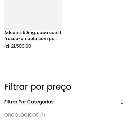
Adcetris 50mg, caixa com 1
frasco-ampola com pó
para solução de uso
R$
21.500,00
intravenoso
Filtrar por preço
Filtrar Por Categorias
ONCOLÓGICOS
(1)