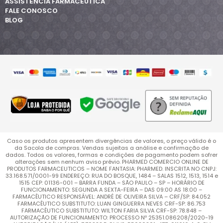
ASSISTÊNCIA FARMACÊUTICA
FALE CONOSCO
BLOG
Caso os produtos apresentem divergências de valores, o preço válido é o
da Sacola de compras. Vendas sujeitas a análise e confirmação de
dados. Todos os valores, formas e condições de pagamento podem sofrer
alterações sem nenhum aviso prévio. PHARMED COMERCIO ONLINE DE
PRODUTOS FARMACEUTICOS – NOME FANTASIA: PHARMED. INSCRITA NO CNPJ:
33.168.571/0001-99 ENDEREÇO: RUA DO BOSQUE, 1484 – SALAS 1512, 1513, 1514 e
1515 CEP: 01136-001 – BARRA FUNDA – SÃO PAULO – SP – HORÁRIO DE
FUNCIONAMENTO: SEGUNDA A SEXTA-FEIRA – DAS 09:00 AS 18:00 –
FARMACÊUTICO RESPONSÁVEL: ANDRÉ DE OLIVEIRA SILVA – CRF/SP: 84.052
FARMACÊUTICO SUBSTITUTO: LUAN GINGUERRA NEVES CRF-SP: 86.753
FARMACÊUTICO SUBSTITUTO: WILTON FARIA SILVA CRF-SP: 78.848 –
AUTORIZAÇÃO DE FUNCIONAMENTO: PROCESSO Nº 25351.086208/2020-19