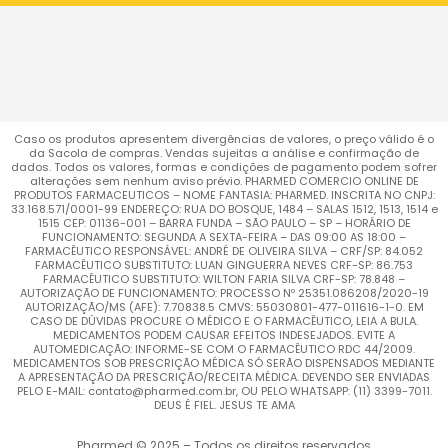
Caso os produtos apresentem divergências de valores, o preço válido é o
da Sacola de compras. Vendas sujeitas a análise e confirmação de
dados. Todos os valores, formas e condições de pagamento podem sofrer
alterações sem nenhum aviso prévio. PHARMED COMERCIO ONLINE DE
PRODUTOS FARMACEUTICOS – NOME FANTASIA: PHARMED. INSCRITA NO CNPJ:
33.168.571/0001-99 ENDEREÇO: RUA DO BOSQUE, 1484 – SALAS 1512, 1513, 1514 e
1515 CEP: 01136-001 – BARRA FUNDA – SÃO PAULO – SP – HORÁRIO DE
FUNCIONAMENTO: SEGUNDA A SEXTA-FEIRA – DAS 09:00 AS 18:00 –
FARMACÊUTICO RESPONSÁVEL: ANDRÉ DE OLIVEIRA SILVA – CRF/SP: 84.052
FARMACÊUTICO SUBSTITUTO: LUAN GINGUERRA NEVES CRF-SP: 86.753
FARMACÊUTICO SUBSTITUTO: WILTON FARIA SILVA CRF-SP: 78.848 –
AUTORIZAÇÃO DE FUNCIONAMENTO: PROCESSO Nº 25351.086208/2020-19
AUTORIZAÇÃO/MS (AFE): 7.70838.5 CMVS: 55030801-477-011616-1-0. EM
CASO DE DÚVIDAS PROCURE O MÉDICO E O FARMACÊUTICO, LEIA A BULA.
MEDICAMENTOS PODEM CAUSAR EFEITOS INDESEJADOS. EVITE A
AUTOMEDICAÇÃO: INFORME-SE COM O FARMACÊUTICO RDC 44/2009.
MEDICAMENTOS SOB PRESCRIÇÃO MÉDICA SÓ SERÃO DISPENSADOS MEDIANTE
A APRESENTAÇÃO DA PRESCRIÇÃO/RECEITA MÉDICA. DEVENDO SER ENVIADAS
PELO E-MAIL: contato@pharmed.com.br, OU PELO WHATSAPP: (11) 3399-7011.
DEUS É FIEL. JESUS TE AMA
Pharmed © 2025 – Todos os direitos reservados