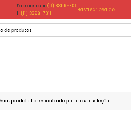
Fale conosco
(11) 3399-7011
Rastrear pedido
|
(11) 3399-7011
um produto foi encontrado para a sua seleção.