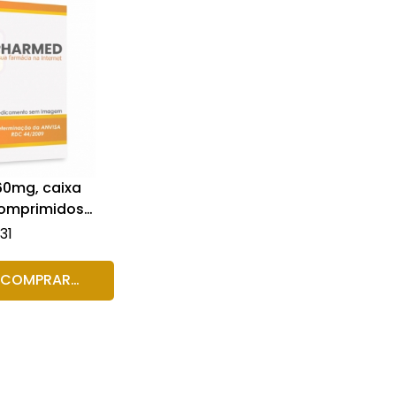
60mg, caixa
omprimidos
s
31
COMPRAR
RODUTO