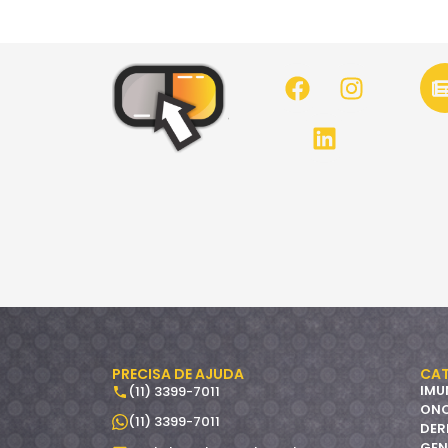
PRECISA DE AJUDA
CAT
IMU
(11) 3399-7011
ON
(11) 3399-7011
DER
GEN