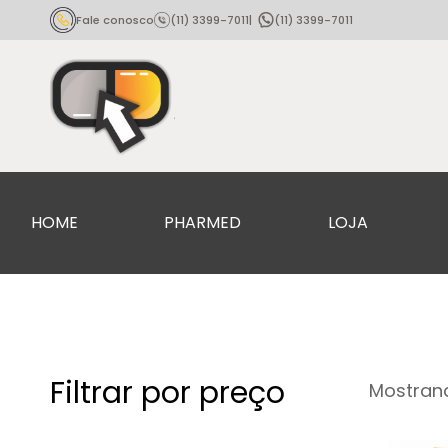
Fale conosco
(11) 3399-7011
|
(11) 3399-7011
HOME
PHARMED
LOJA
Filtrar por preço
Mostrand