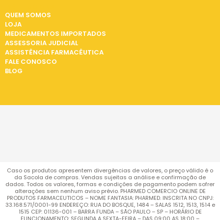
INSTITUCIONAL
QUEM SOMOS
LOJA
MEDICAMENTOS IMPORTADOS
ASSESSORIA JUDICIAL
ASSISTÊNCIA FARMACÊUTICA
FALE CONOSCO
BLOG
Caso os produtos apresentem divergências de valores, o preço válido é o
da Sacola de compras. Vendas sujeitas a análise e confirmação de
dados. Todos os valores, formas e condições de pagamento podem sofrer
alterações sem nenhum aviso prévio. PHARMED COMERCIO ONLINE DE
PRODUTOS FARMACEUTICOS – NOME FANTASIA: PHARMED. INSCRITA NO CNPJ:
33.168.571/0001-99 ENDEREÇO: RUA DO BOSQUE, 1484 – SALAS 1512, 1513, 1514 e
1515 CEP: 01136-001 – BARRA FUNDA – SÃO PAULO – SP – HORÁRIO DE
FUNCIONAMENTO: SEGUNDA A SEXTA-FEIRA – DAS 09:00 AS 18:00 –