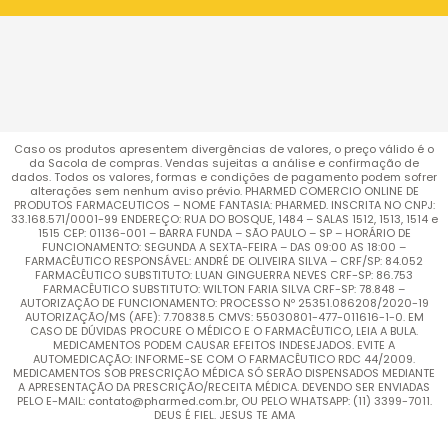
Caso os produtos apresentem divergências de valores, o preço válido é o
da Sacola de compras. Vendas sujeitas a análise e confirmação de
dados. Todos os valores, formas e condições de pagamento podem sofrer
alterações sem nenhum aviso prévio. PHARMED COMERCIO ONLINE DE
PRODUTOS FARMACEUTICOS – NOME FANTASIA: PHARMED. INSCRITA NO CNPJ:
33.168.571/0001-99 ENDEREÇO: RUA DO BOSQUE, 1484 – SALAS 1512, 1513, 1514 e
1515 CEP: 01136-001 – BARRA FUNDA – SÃO PAULO – SP – HORÁRIO DE
FUNCIONAMENTO: SEGUNDA A SEXTA-FEIRA – DAS 09:00 AS 18:00 –
FARMACÊUTICO RESPONSÁVEL: ANDRÉ DE OLIVEIRA SILVA – CRF/SP: 84.052
FARMACÊUTICO SUBSTITUTO: LUAN GINGUERRA NEVES CRF-SP: 86.753
FARMACÊUTICO SUBSTITUTO: WILTON FARIA SILVA CRF-SP: 78.848 –
AUTORIZAÇÃO DE FUNCIONAMENTO: PROCESSO Nº 25351.086208/2020-19
AUTORIZAÇÃO/MS (AFE): 7.70838.5 CMVS: 55030801-477-011616-1-0. EM
CASO DE DÚVIDAS PROCURE O MÉDICO E O FARMACÊUTICO, LEIA A BULA.
MEDICAMENTOS PODEM CAUSAR EFEITOS INDESEJADOS. EVITE A
AUTOMEDICAÇÃO: INFORME-SE COM O FARMACÊUTICO RDC 44/2009.
MEDICAMENTOS SOB PRESCRIÇÃO MÉDICA SÓ SERÃO DISPENSADOS MEDIANTE
A APRESENTAÇÃO DA PRESCRIÇÃO/RECEITA MÉDICA. DEVENDO SER ENVIADAS
PELO E-MAIL: contato@pharmed.com.br, OU PELO WHATSAPP: (11) 3399-7011.
DEUS É FIEL. JESUS TE AMA