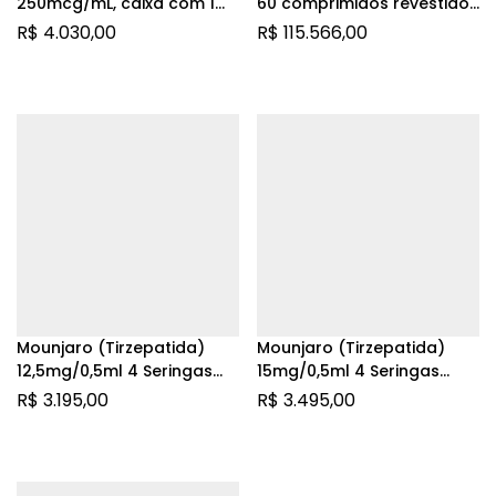
250mcg/mL, caixa com 1
60 comprimidos revestidos
carpule com 2,4mL de
| Pirtobrutinibe
R$
4.030,00
R$
115.566,00
solução de uso
subcutâneo + sistema de
aplicação
Mounjaro (Tirzepatida)
Mounjaro (Tirzepatida)
12,5mg/0,5ml 4 Seringas
15mg/0,5ml 4 Seringas
Preenchidas
Preenchidas
R$
3.195,00
R$
3.495,00