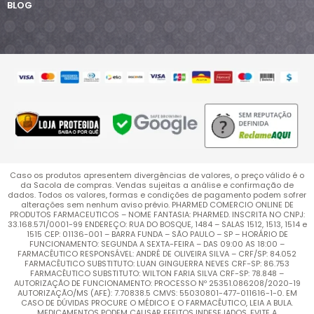
BLOG
Caso os produtos apresentem divergências de valores, o preço válido é o
da Sacola de compras. Vendas sujeitas a análise e confirmação de
dados. Todos os valores, formas e condições de pagamento podem sofrer
alterações sem nenhum aviso prévio. PHARMED COMERCIO ONLINE DE
PRODUTOS FARMACEUTICOS – NOME FANTASIA: PHARMED. INSCRITA NO CNPJ:
33.168.571/0001-99 ENDEREÇO: RUA DO BOSQUE, 1484 – SALAS 1512, 1513, 1514 e
1515 CEP: 01136-001 – BARRA FUNDA – SÃO PAULO – SP – HORÁRIO DE
FUNCIONAMENTO: SEGUNDA A SEXTA-FEIRA – DAS 09:00 AS 18:00 –
FARMACÊUTICO RESPONSÁVEL: ANDRÉ DE OLIVEIRA SILVA – CRF/SP: 84.052
FARMACÊUTICO SUBSTITUTO: LUAN GINGUERRA NEVES CRF-SP: 86.753
FARMACÊUTICO SUBSTITUTO: WILTON FARIA SILVA CRF-SP: 78.848 –
AUTORIZAÇÃO DE FUNCIONAMENTO: PROCESSO Nº 25351.086208/2020-19
AUTORIZAÇÃO/MS (AFE): 7.70838.5 CMVS: 55030801-477-011616-1-0. EM
CASO DE DÚVIDAS PROCURE O MÉDICO E O FARMACÊUTICO, LEIA A BULA.
MEDICAMENTOS PODEM CAUSAR EFEITOS INDESEJADOS. EVITE A