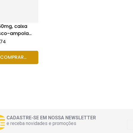
60mg, caixa
asco-ampola
 de solução de
,74
venoso + 4,5mL
te
COMPRAR
RODUTO
CADASTRE-SE EM NOSSA NEWSLETTER
e receba novidades e promoções