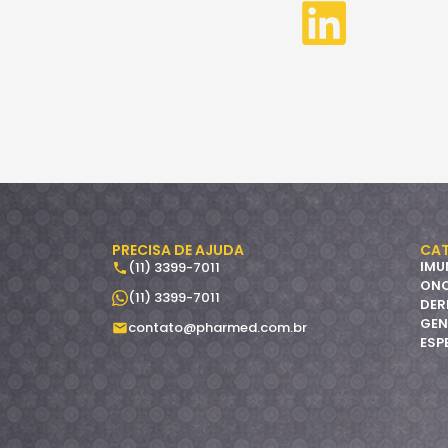
PRECISA DE AJUDA
CAT
IMU
(11) 3399-7011
ON
(11) 3399-7011
DER
GEN
contato@pharmed.com.br
ESP