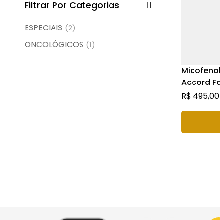
Filtrar Por Categorias
ESPECIAIS
(2)
ONCOLÓGICOS
(1)
Micofenol
Accord F
caixa com
R$
495,00
comprimi
de libera
P