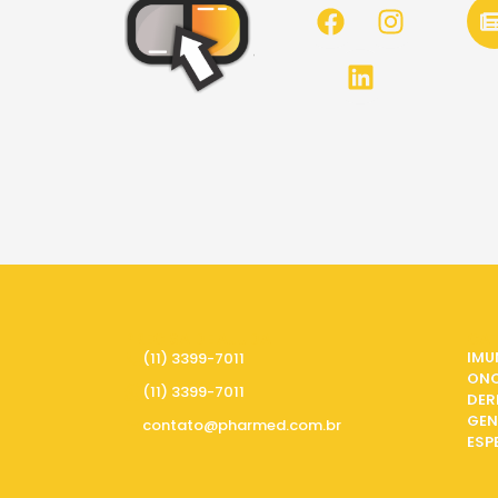
PRECISA DE AJUDA
CAT
IMU
(11) 3399-7011
ON
(11) 3399-7011
DER
GEN
contato@pharmed.com.br
ESP