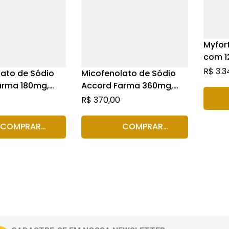
Myfor
com 1
reves
R$
3.3
ato de Sódio
Micofenolato de Sódio
arma 180mg,
Accord Farma 360mg,
 100
caixa com 50
R$
370,00
dos revestidos
comprimidos revestidos
ção retardada
de liberação retardada
COMPRAR
COMPRAR
RODUTO
PRODUTO