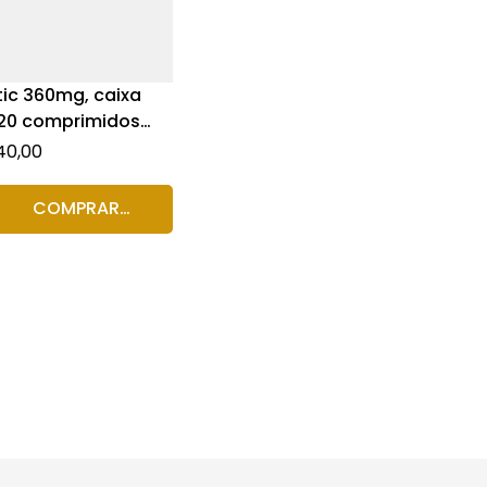
tic 360mg, caixa
20 comprimidos
tidos
40,00
COMPRAR
PRODUTO