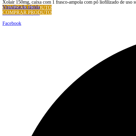
Xolair 150mg, caixa com 1 frasco-ampola com pó liofilizado de uso
Visualização rápida
COMPRAR PRODUTO
COMPRAR PRODUTO
Visualização rápida
Facebook