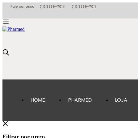
Fale conosco
(11) 3399-7011
|
(11) 3399-7011
HOME
PHARMED
LOJA
Filtrar por preço