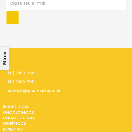
Filtros
PRECISA DE AJUDA
(11) 3399-7011
(11) 3399-7011
contato@pharmed.com.br
CATEGORIAS
IMUNOLOGIA
ONCOLÓGICOS
DERMATOLOGIA
GENÉRICOS
ESPECIAIS