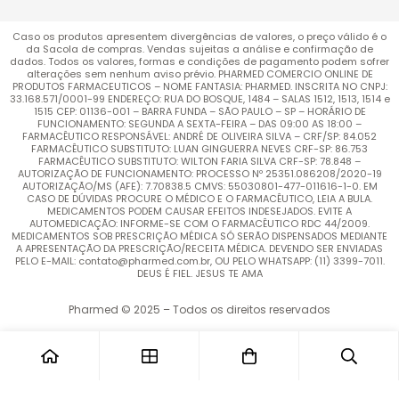
Caso os produtos apresentem divergências de valores, o preço válido é o
da Sacola de compras. Vendas sujeitas a análise e confirmação de
dados. Todos os valores, formas e condições de pagamento podem sofrer
alterações sem nenhum aviso prévio. PHARMED COMERCIO ONLINE DE
PRODUTOS FARMACEUTICOS – NOME FANTASIA: PHARMED. INSCRITA NO CNPJ:
33.168.571/0001-99 ENDEREÇO: RUA DO BOSQUE, 1484 – SALAS 1512, 1513, 1514 e
1515 CEP: 01136-001 – BARRA FUNDA – SÃO PAULO – SP – HORÁRIO DE
FUNCIONAMENTO: SEGUNDA A SEXTA-FEIRA – DAS 09:00 AS 18:00 –
FARMACÊUTICO RESPONSÁVEL: ANDRÉ DE OLIVEIRA SILVA – CRF/SP: 84.052
FARMACÊUTICO SUBSTITUTO: LUAN GINGUERRA NEVES CRF-SP: 86.753
FARMACÊUTICO SUBSTITUTO: WILTON FARIA SILVA CRF-SP: 78.848 –
AUTORIZAÇÃO DE FUNCIONAMENTO: PROCESSO Nº 25351.086208/2020-19
AUTORIZAÇÃO/MS (AFE): 7.70838.5 CMVS: 55030801-477-011616-1-0. EM
CASO DE DÚVIDAS PROCURE O MÉDICO E O FARMACÊUTICO, LEIA A BULA.
MEDICAMENTOS PODEM CAUSAR EFEITOS INDESEJADOS. EVITE A
AUTOMEDICAÇÃO: INFORME-SE COM O FARMACÊUTICO RDC 44/2009.
MEDICAMENTOS SOB PRESCRIÇÃO MÉDICA SÓ SERÃO DISPENSADOS MEDIANTE
A APRESENTAÇÃO DA PRESCRIÇÃO/RECEITA MÉDICA. DEVENDO SER ENVIADAS
PELO E-MAIL: contato@pharmed.com.br, OU PELO WHATSAPP: (11) 3399-7011.
DEUS É FIEL. JESUS TE AMA
Pharmed © 2025 – Todos os direitos reservados