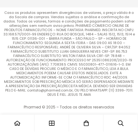
Caso os produtos apresentem divergências de valores, o preço válido é o
da Sacola de compras. Vendas sujeitas a análise e confirmação de
dados. Todos os valores, formas e condições de pagamento podem sofrer
alterações sem nenhum aviso prévio. PHARMED COMERCIO ONLINE DE
PRODUTOS FARMACEUTICOS – NOME FANTASIA: PHARMED. INSCRITA NO CNPJ:
33.168.571/0001-99 ENDEREÇO: RUA DO BOSQUE, 1484 – SALAS 1512, 1513, 1514 e
1515 CEP: 01136-001 – BARRA FUNDA – SÃO PAULO – SP – HORÁRIO DE
FUNCIONAMENTO: SEGUNDA A SEXTA-FEIRA – DAS 09:00 AS 18:00 –
FARMACÊUTICO RESPONSÁVEL: ANDRÉ DE OLIVEIRA SILVA – CRF/SP: 84.052
FARMACÊUTICO SUBSTITUTO: LUAN GINGUERRA NEVES CRF-SP: 86.753
FARMACÊUTICO SUBSTITUTO: WILTON FARIA SILVA CRF-SP: 78.848 –
AUTORIZAÇÃO DE FUNCIONAMENTO: PROCESSO Nº 25351.086208/2020-19
AUTORIZAÇÃO/MS (AFE): 7.70838.5 CMVS: 55030801-477-011616-1-0. EM
CASO DE DÚVIDAS PROCURE O MÉDICO E O FARMACÊUTICO, LEIA A BULA.
MEDICAMENTOS PODEM CAUSAR EFEITOS INDESEJADOS. EVITE A
AUTOMEDICAÇÃO: INFORME-SE COM O FARMACÊUTICO RDC 44/2009.
MEDICAMENTOS SOB PRESCRIÇÃO MÉDICA SÓ SERÃO DISPENSADOS MEDIANTE
A APRESENTAÇÃO DA PRESCRIÇÃO/RECEITA MÉDICA. DEVENDO SER ENVIADAS
PELO E-MAIL: contato@pharmed.com.br, OU PELO WHATSAPP: (11) 3399-7011.
DEUS É FIEL. JESUS TE AMA
Pharmed © 2025 – Todos os direitos reservados