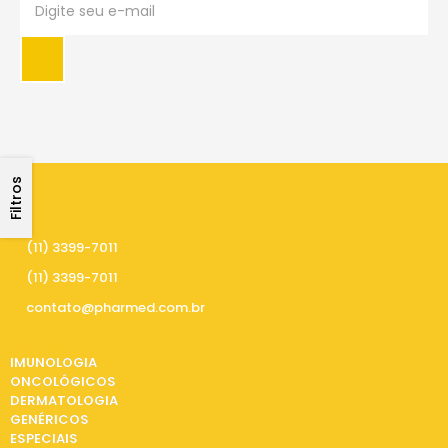
Filtros
PRECISA DE AJUDA
(11) 3399-7011
(11) 3399-7011
contato@pharmed.com.br
CATEGORIAS
IMUNOLOGIA
ONCOLÓGICOS
DERMATOLOGIA
GENÉRICOS
ESPECIAIS