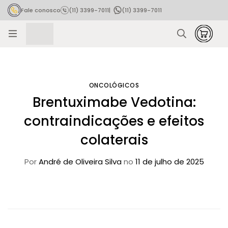
Fale conosco
(11) 3399-7011
|
(11) 3399-7011
Rastrear pedido
ONCOLÓGICOS
Brentuximabe Vedotina:
contraindicações e efeitos
colaterais
Por
André de Oliveira Silva
no
11 de julho de 2025