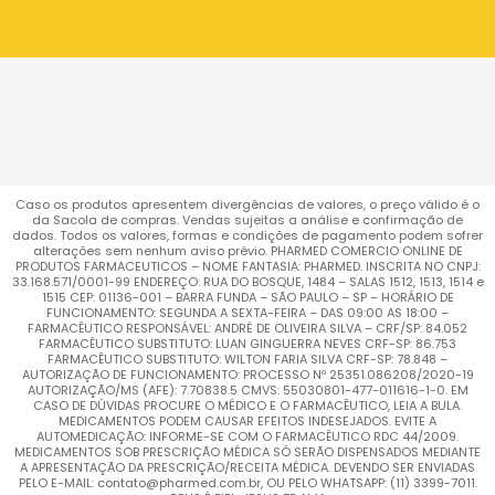
Caso os produtos apresentem divergências de valores, o preço válido é o
da Sacola de compras. Vendas sujeitas a análise e confirmação de
dados. Todos os valores, formas e condições de pagamento podem sofrer
alterações sem nenhum aviso prévio. PHARMED COMERCIO ONLINE DE
PRODUTOS FARMACEUTICOS – NOME FANTASIA: PHARMED. INSCRITA NO CNPJ:
33.168.571/0001-99 ENDEREÇO: RUA DO BOSQUE, 1484 – SALAS 1512, 1513, 1514 e
1515 CEP: 01136-001 – BARRA FUNDA – SÃO PAULO – SP – HORÁRIO DE
FUNCIONAMENTO: SEGUNDA A SEXTA-FEIRA – DAS 09:00 AS 18:00 –
FARMACÊUTICO RESPONSÁVEL: ANDRÉ DE OLIVEIRA SILVA – CRF/SP: 84.052
FARMACÊUTICO SUBSTITUTO: LUAN GINGUERRA NEVES CRF-SP: 86.753
FARMACÊUTICO SUBSTITUTO: WILTON FARIA SILVA CRF-SP: 78.848 –
AUTORIZAÇÃO DE FUNCIONAMENTO: PROCESSO Nº 25351.086208/2020-19
AUTORIZAÇÃO/MS (AFE): 7.70838.5 CMVS: 55030801-477-011616-1-0. EM
CASO DE DÚVIDAS PROCURE O MÉDICO E O FARMACÊUTICO, LEIA A BULA.
MEDICAMENTOS PODEM CAUSAR EFEITOS INDESEJADOS. EVITE A
AUTOMEDICAÇÃO: INFORME-SE COM O FARMACÊUTICO RDC 44/2009.
MEDICAMENTOS SOB PRESCRIÇÃO MÉDICA SÓ SERÃO DISPENSADOS MEDIANTE
A APRESENTAÇÃO DA PRESCRIÇÃO/RECEITA MÉDICA. DEVENDO SER ENVIADAS
PELO E-MAIL: contato@pharmed.com.br, OU PELO WHATSAPP: (11) 3399-7011.