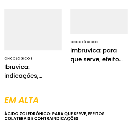
ONCOLÓGICOS
Imbruvica: para
que serve, efeitos
ONCOLÓGICOS
Ibruvica:
colaterais e
indicações,
contraindicações
contraindicações,
efeitos colaterais
EM ALTA
e informações
importantes
ÁCIDO ZOLEDRÔNICO: PARA QUE SERVE, EFEITOS
COLATERAIS E CONTRAINDICAÇÕES