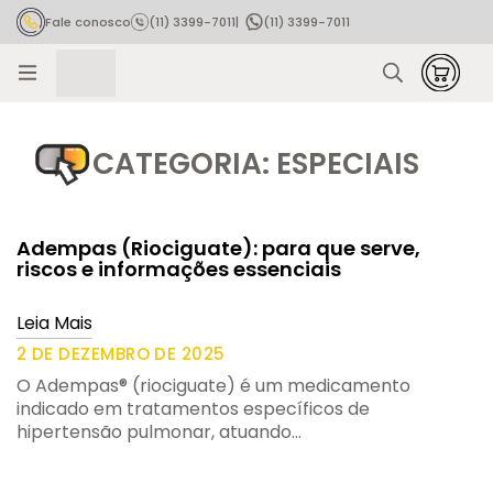
Fale conosco
(11) 3399-7011
|
(11) 3399-7011
Rastrear pedido
CATEGORIA: ESPECIAIS
Adempas (Riociguate): para que serve,
riscos e informações essenciais
Leia Mais
2 DE DEZEMBRO DE 2025
O Adempas® (riociguate) é um medicamento
indicado em tratamentos específicos de
hipertensão pulmonar, atuando…