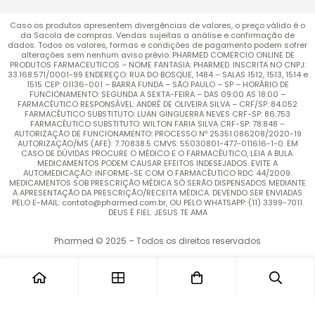
Caso os produtos apresentem divergências de valores, o preço válido é o
da Sacola de compras. Vendas sujeitas a análise e confirmação de
dados. Todos os valores, formas e condições de pagamento podem sofrer
alterações sem nenhum aviso prévio. PHARMED COMERCIO ONLINE DE
PRODUTOS FARMACEUTICOS – NOME FANTASIA: PHARMED. INSCRITA NO CNPJ:
33.168.571/0001-99 ENDEREÇO: RUA DO BOSQUE, 1484 – SALAS 1512, 1513, 1514 e
1515 CEP: 01136-001 – BARRA FUNDA – SÃO PAULO – SP – HORÁRIO DE
FUNCIONAMENTO: SEGUNDA A SEXTA-FEIRA – DAS 09:00 AS 18:00 –
FARMACÊUTICO RESPONSÁVEL: ANDRÉ DE OLIVEIRA SILVA – CRF/SP: 84.052
FARMACÊUTICO SUBSTITUTO: LUAN GINGUERRA NEVES CRF-SP: 86.753
FARMACÊUTICO SUBSTITUTO: WILTON FARIA SILVA CRF-SP: 78.848 –
AUTORIZAÇÃO DE FUNCIONAMENTO: PROCESSO Nº 25351.086208/2020-19
AUTORIZAÇÃO/MS (AFE): 7.70838.5 CMVS: 55030801-477-011616-1-0. EM
CASO DE DÚVIDAS PROCURE O MÉDICO E O FARMACÊUTICO, LEIA A BULA.
MEDICAMENTOS PODEM CAUSAR EFEITOS INDESEJADOS. EVITE A
AUTOMEDICAÇÃO: INFORME-SE COM O FARMACÊUTICO RDC 44/2009.
MEDICAMENTOS SOB PRESCRIÇÃO MÉDICA SÓ SERÃO DISPENSADOS MEDIANTE
A APRESENTAÇÃO DA PRESCRIÇÃO/RECEITA MÉDICA. DEVENDO SER ENVIADAS
PELO E-MAIL: contato@pharmed.com.br, OU PELO WHATSAPP: (11) 3399-7011.
DEUS É FIEL. JESUS TE AMA
Pharmed © 2025 – Todos os direitos reservados