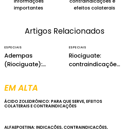
informações
contraindicações e
importantes
efeitos colaterais
Artigos Relacionados
ESPECIAIS
ESPECIAIS
Adempas
Riociguate:
(Riociguate):
contraindicações
para que serve,
e efeitos
riscos e
colaterais
EM ALTA
informações
essenciais
ÁCIDO ZOLEDRÔNICO: PARA QUE SERVE, EFEITOS
COLATERAIS E CONTRAINDICAÇÕES
ALFAEPOETINA: INDICAÇÕES, CONTRAINDICAÇÕES,