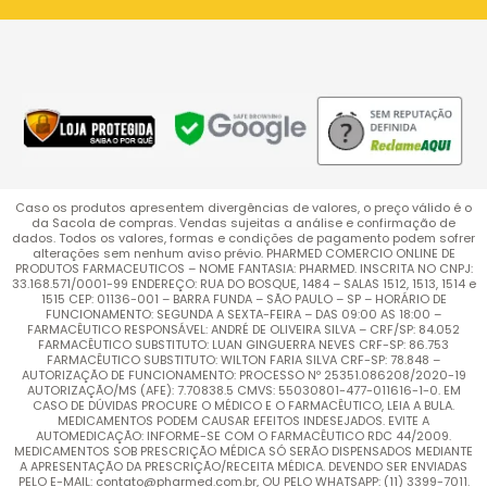
Caso os produtos apresentem divergências de valores, o preço válido é o
da Sacola de compras. Vendas sujeitas a análise e confirmação de
dados. Todos os valores, formas e condições de pagamento podem sofrer
alterações sem nenhum aviso prévio. PHARMED COMERCIO ONLINE DE
PRODUTOS FARMACEUTICOS – NOME FANTASIA: PHARMED. INSCRITA NO CNPJ:
33.168.571/0001-99 ENDEREÇO: RUA DO BOSQUE, 1484 – SALAS 1512, 1513, 1514 e
1515 CEP: 01136-001 – BARRA FUNDA – SÃO PAULO – SP – HORÁRIO DE
FUNCIONAMENTO: SEGUNDA A SEXTA-FEIRA – DAS 09:00 AS 18:00 –
FARMACÊUTICO RESPONSÁVEL: ANDRÉ DE OLIVEIRA SILVA – CRF/SP: 84.052
FARMACÊUTICO SUBSTITUTO: LUAN GINGUERRA NEVES CRF-SP: 86.753
FARMACÊUTICO SUBSTITUTO: WILTON FARIA SILVA CRF-SP: 78.848 –
AUTORIZAÇÃO DE FUNCIONAMENTO: PROCESSO Nº 25351.086208/2020-19
AUTORIZAÇÃO/MS (AFE): 7.70838.5 CMVS: 55030801-477-011616-1-0. EM
CASO DE DÚVIDAS PROCURE O MÉDICO E O FARMACÊUTICO, LEIA A BULA.
MEDICAMENTOS PODEM CAUSAR EFEITOS INDESEJADOS. EVITE A
AUTOMEDICAÇÃO: INFORME-SE COM O FARMACÊUTICO RDC 44/2009.
MEDICAMENTOS SOB PRESCRIÇÃO MÉDICA SÓ SERÃO DISPENSADOS MEDIANTE
A APRESENTAÇÃO DA PRESCRIÇÃO/RECEITA MÉDICA. DEVENDO SER ENVIADAS
PELO E-MAIL: contato@pharmed.com.br, OU PELO WHATSAPP: (11) 3399-7011.