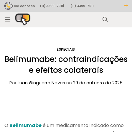
Fale conosco
(11) 3399-7011
|
(11) 3399-7011
Rastrear pedido
ESPECIAIS
Belimumabe: contraindicações
e efeitos colaterais
Por
Luan Ginguerra Neves
no
29 de outubro de 2025
O
Belimumabe
é um medicamento indicado como