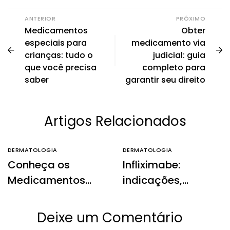
ANTERIOR
PRÓXIMO
Medicamentos
Obter
especiais para
medicamento via
crianças: tudo o
judicial: guia
que você precisa
completo para
saber
garantir seu direito
Artigos Relacionados
DERMATOLOGIA
DERMATOLOGIA
Conheça os
Infliximabe:
Medicamentos
indicações,
que estão
contraindicações,
Revolucionando o
modo de uso e
Deixe um Comentário
Tratamento da
informações