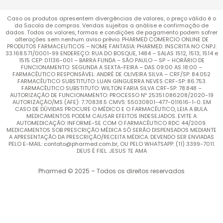
Caso os produtos apresentem divergências de valores, o preço válido é o
da Sacola de compras. Vendas sujeitas a análise e confirmação de
dados. Todos os valores, formas e condições de pagamento podem sofrer
alterações sem nenhum aviso prévio. PHARMED COMERCIO ONLINE DE
PRODUTOS FARMACEUTICOS – NOME FANTASIA: PHARMED. INSCRITA NO CNPJ:
33.168.571/0001-99 ENDEREÇO: RUA DO BOSQUE, 1484 – SALAS 1512, 1513, 1514 e
1515 CEP: 01136-001 – BARRA FUNDA – SÃO PAULO – SP – HORÁRIO DE
FUNCIONAMENTO: SEGUNDA A SEXTA-FEIRA – DAS 09:00 AS 18:00 –
FARMACÊUTICO RESPONSÁVEL: ANDRÉ DE OLIVEIRA SILVA – CRF/SP: 84.052
FARMACÊUTICO SUBSTITUTO: LUAN GINGUERRA NEVES CRF-SP: 86.753
FARMACÊUTICO SUBSTITUTO: WILTON FARIA SILVA CRF-SP: 78.848 –
AUTORIZAÇÃO DE FUNCIONAMENTO: PROCESSO Nº 25351.086208/2020-19
AUTORIZAÇÃO/MS (AFE): 7.70838.5 CMVS: 55030801-477-011616-1-0. EM
CASO DE DÚVIDAS PROCURE O MÉDICO E O FARMACÊUTICO, LEIA A BULA.
MEDICAMENTOS PODEM CAUSAR EFEITOS INDESEJADOS. EVITE A
AUTOMEDICAÇÃO: INFORME-SE COM O FARMACÊUTICO RDC 44/2009.
MEDICAMENTOS SOB PRESCRIÇÃO MÉDICA SÓ SERÃO DISPENSADOS MEDIANTE
A APRESENTAÇÃO DA PRESCRIÇÃO/RECEITA MÉDICA. DEVENDO SER ENVIADAS
PELO E-MAIL: contato@pharmed.com.br, OU PELO WHATSAPP: (11) 3399-7011.
DEUS É FIEL. JESUS TE AMA
Pharmed © 2025 – Todos os direitos reservados