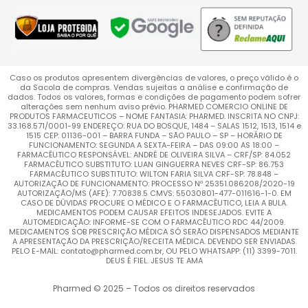
Caso os produtos apresentem divergências de valores, o preço válido é o
da Sacola de compras. Vendas sujeitas a análise e confirmação de
dados. Todos os valores, formas e condições de pagamento podem sofrer
alterações sem nenhum aviso prévio. PHARMED COMERCIO ONLINE DE
PRODUTOS FARMACEUTICOS – NOME FANTASIA: PHARMED. INSCRITA NO CNPJ:
33.168.571/0001-99 ENDEREÇO: RUA DO BOSQUE, 1484 – SALAS 1512, 1513, 1514 e
1515 CEP: 01136-001 – BARRA FUNDA – SÃO PAULO – SP – HORÁRIO DE
FUNCIONAMENTO: SEGUNDA A SEXTA-FEIRA – DAS 09:00 AS 18:00 –
FARMACÊUTICO RESPONSÁVEL: ANDRÉ DE OLIVEIRA SILVA – CRF/SP: 84.052
FARMACÊUTICO SUBSTITUTO: LUAN GINGUERRA NEVES CRF-SP: 86.753
FARMACÊUTICO SUBSTITUTO: WILTON FARIA SILVA CRF-SP: 78.848 –
AUTORIZAÇÃO DE FUNCIONAMENTO: PROCESSO Nº 25351.086208/2020-19
AUTORIZAÇÃO/MS (AFE): 7.70838.5 CMVS: 55030801-477-011616-1-0. EM
CASO DE DÚVIDAS PROCURE O MÉDICO E O FARMACÊUTICO, LEIA A BULA.
MEDICAMENTOS PODEM CAUSAR EFEITOS INDESEJADOS. EVITE A
AUTOMEDICAÇÃO: INFORME-SE COM O FARMACÊUTICO RDC 44/2009.
MEDICAMENTOS SOB PRESCRIÇÃO MÉDICA SÓ SERÃO DISPENSADOS MEDIANTE
A APRESENTAÇÃO DA PRESCRIÇÃO/RECEITA MÉDICA. DEVENDO SER ENVIADAS
PELO E-MAIL: contato@pharmed.com.br, OU PELO WHATSAPP: (11) 3399-7011.
DEUS É FIEL. JESUS TE AMA
Pharmed © 2025 – Todos os direitos reservados