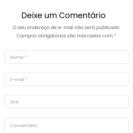
Saúde Pública:
opção econômica
Acesso, Economia
e segura
Deixe um Comentário
e Eficiência
O seu endereço de e-mail não será publicado.
Campos obrigatórios são marcados com
*