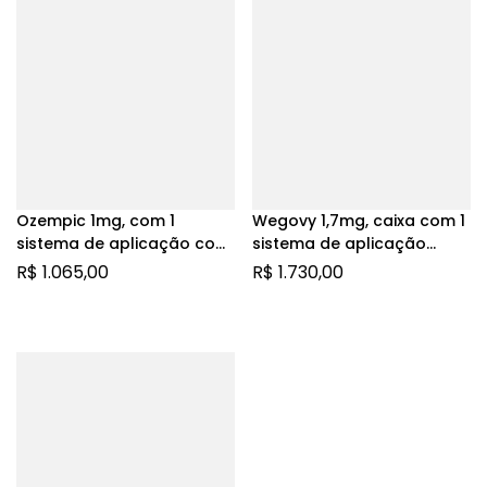
Ozempic 1mg, com 1
Wegovy 1,7mg, caixa com 1
sistema de aplicação com
sistema de aplicação
3mL de solução de uso
preenchido com 3mL de
R$
1.065,00
R$
1.730,00
subcutâneo
solução de uso
subcutâneo + 4 agulhas