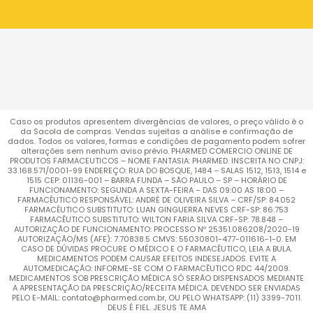
Caso os produtos apresentem divergências de valores, o preço válido é o
da Sacola de compras. Vendas sujeitas a análise e confirmação de
dados. Todos os valores, formas e condições de pagamento podem sofrer
alterações sem nenhum aviso prévio. PHARMED COMERCIO ONLINE DE
PRODUTOS FARMACEUTICOS – NOME FANTASIA: PHARMED. INSCRITA NO CNPJ:
33.168.571/0001-99 ENDEREÇO: RUA DO BOSQUE, 1484 – SALAS 1512, 1513, 1514 e
1515 CEP: 01136-001 – BARRA FUNDA – SÃO PAULO – SP – HORÁRIO DE
FUNCIONAMENTO: SEGUNDA A SEXTA-FEIRA – DAS 09:00 AS 18:00 –
FARMACÊUTICO RESPONSÁVEL: ANDRÉ DE OLIVEIRA SILVA – CRF/SP: 84.052
FARMACÊUTICO SUBSTITUTO: LUAN GINGUERRA NEVES CRF-SP: 86.753
FARMACÊUTICO SUBSTITUTO: WILTON FARIA SILVA CRF-SP: 78.848 –
AUTORIZAÇÃO DE FUNCIONAMENTO: PROCESSO Nº 25351.086208/2020-19
AUTORIZAÇÃO/MS (AFE): 7.70838.5 CMVS: 55030801-477-011616-1-0. EM
CASO DE DÚVIDAS PROCURE O MÉDICO E O FARMACÊUTICO, LEIA A BULA.
MEDICAMENTOS PODEM CAUSAR EFEITOS INDESEJADOS. EVITE A
AUTOMEDICAÇÃO: INFORME-SE COM O FARMACÊUTICO RDC 44/2009.
MEDICAMENTOS SOB PRESCRIÇÃO MÉDICA SÓ SERÃO DISPENSADOS MEDIANTE
A APRESENTAÇÃO DA PRESCRIÇÃO/RECEITA MÉDICA. DEVENDO SER ENVIADAS
PELO E-MAIL: contato@pharmed.com.br, OU PELO WHATSAPP: (11) 3399-7011.
DEUS É FIEL. JESUS TE AMA