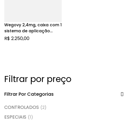
Wegovy 2,4mg, caixa com 1
sistema de aplicação
preenchido com 3mL de
R$
2.250,00
solução de uso
subcutâneo + 4 agulhas
Filtrar por preço
Filtrar Por Categorias
CONTROLADOS
(2)
ESPECIAIS
(1)