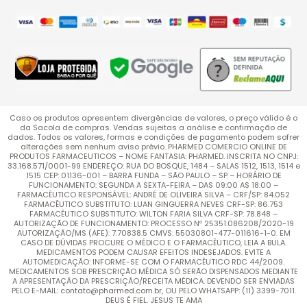
Caso os produtos apresentem divergências de valores, o preço válido é o
da Sacola de compras. Vendas sujeitas a análise e confirmação de
dados. Todos os valores, formas e condições de pagamento podem sofrer
alterações sem nenhum aviso prévio. PHARMED COMERCIO ONLINE DE
PRODUTOS FARMACEUTICOS – NOME FANTASIA: PHARMED. INSCRITA NO CNPJ:
33.168.571/0001-99 ENDEREÇO: RUA DO BOSQUE, 1484 – SALAS 1512, 1513, 1514 e
1515 CEP: 01136-001 – BARRA FUNDA – SÃO PAULO – SP – HORÁRIO DE
FUNCIONAMENTO: SEGUNDA A SEXTA-FEIRA – DAS 09:00 AS 18:00 –
FARMACÊUTICO RESPONSÁVEL: ANDRÉ DE OLIVEIRA SILVA – CRF/SP: 84.052
FARMACÊUTICO SUBSTITUTO: LUAN GINGUERRA NEVES CRF-SP: 86.753
FARMACÊUTICO SUBSTITUTO: WILTON FARIA SILVA CRF-SP: 78.848 –
AUTORIZAÇÃO DE FUNCIONAMENTO: PROCESSO Nº 25351.086208/2020-19
AUTORIZAÇÃO/MS (AFE): 7.70838.5 CMVS: 55030801-477-011616-1-0. EM
CASO DE DÚVIDAS PROCURE O MÉDICO E O FARMACÊUTICO, LEIA A BULA.
MEDICAMENTOS PODEM CAUSAR EFEITOS INDESEJADOS. EVITE A
AUTOMEDICAÇÃO: INFORME-SE COM O FARMACÊUTICO RDC 44/2009.
MEDICAMENTOS SOB PRESCRIÇÃO MÉDICA SÓ SERÃO DISPENSADOS MEDIANTE
A APRESENTAÇÃO DA PRESCRIÇÃO/RECEITA MÉDICA. DEVENDO SER ENVIADAS
PELO E-MAIL: contato@pharmed.com.br, OU PELO WHATSAPP: (11) 3399-7011.
DEUS É FIEL. JESUS TE AMA