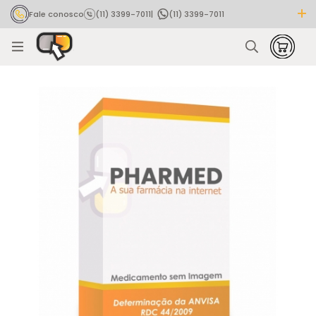
Fale conosco
(11) 3399-7011
|
(11) 3399-7011
Rastrear pedido