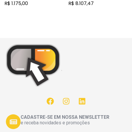
para solução de uso
solução de infusão
R$
1.175,00
R$
8.107,47
intravenoso
intravenoso
CADASTRE-SE EM NOSSA NEWSLETTER
e receba novidades e promoções