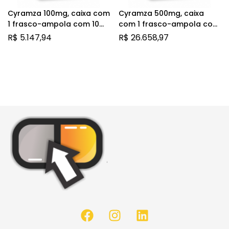
Cyramza 100mg, caixa com
Cyramza 500mg, caixa
1 frasco-ampola com 10mL
com 1 frasco-ampola com
de solução de uso
50mL de solução de uso
R$
5.147,94
R$
26.658,97
intravenoso
intravenoso