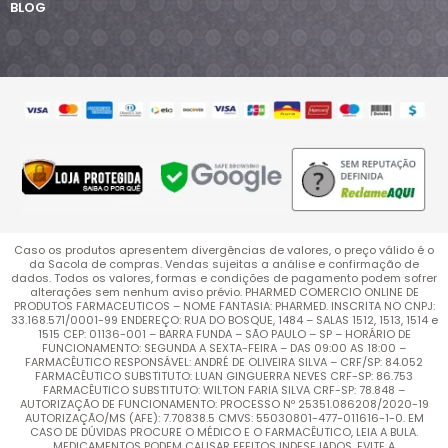
BLOG
Caso os produtos apresentem divergências de valores, o preço válido é o
da Sacola de compras. Vendas sujeitas a análise e confirmação de
dados. Todos os valores, formas e condições de pagamento podem sofrer
alterações sem nenhum aviso prévio. PHARMED COMERCIO ONLINE DE
PRODUTOS FARMACEUTICOS – NOME FANTASIA: PHARMED. INSCRITA NO CNPJ:
33.168.571/0001-99 ENDEREÇO: RUA DO BOSQUE, 1484 – SALAS 1512, 1513, 1514 e
1515 CEP: 01136-001 – BARRA FUNDA – SÃO PAULO – SP – HORÁRIO DE
FUNCIONAMENTO: SEGUNDA A SEXTA-FEIRA – DAS 09:00 AS 18:00 –
FARMACÊUTICO RESPONSÁVEL: ANDRÉ DE OLIVEIRA SILVA – CRF/SP: 84.052
FARMACÊUTICO SUBSTITUTO: LUAN GINGUERRA NEVES CRF-SP: 86.753
FARMACÊUTICO SUBSTITUTO: WILTON FARIA SILVA CRF-SP: 78.848 –
AUTORIZAÇÃO DE FUNCIONAMENTO: PROCESSO Nº 25351.086208/2020-19
AUTORIZAÇÃO/MS (AFE): 7.70838.5 CMVS: 55030801-477-011616-1-0. EM
CASO DE DÚVIDAS PROCURE O MÉDICO E O FARMACÊUTICO, LEIA A BULA.
MEDICAMENTOS PODEM CAUSAR EFEITOS INDESEJADOS. EVITE A