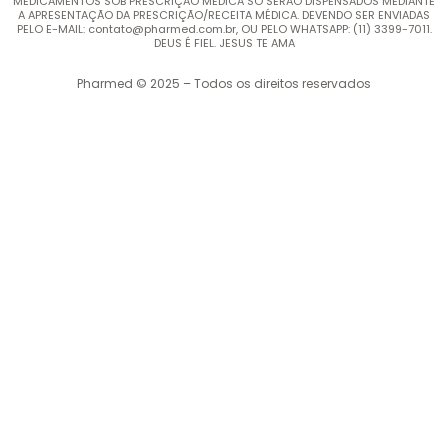
MEDICAMENTOS SOB PRESCRIÇÃO MÉDICA SÓ SERÃO DISPENSADOS MEDIANTE
A APRESENTAÇÃO DA PRESCRIÇÃO/RECEITA MÉDICA. DEVENDO SER ENVIADAS
PELO E-MAIL: contato@pharmed.com.br, OU PELO WHATSAPP: (11) 3399-7011.
DEUS É FIEL. JESUS TE AMA
Pharmed © 2025 – Todos os direitos reservados