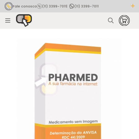
Fale conosco
(11) 3399-7011
|
(11) 3399-7011
Rastrear pedido