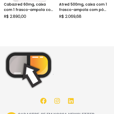
Cabazred 60mg, caixa
Atred 500mg, caixa com 1
com 1 frasco-ampola com
frasco-ampola com pó
1,5mL de solução de uso
para solução de uso
R$
2.890,00
R$
2.069,68
intravenoso + 1 frasco-
intravenoso
ampola com 4,5mL de
diluente