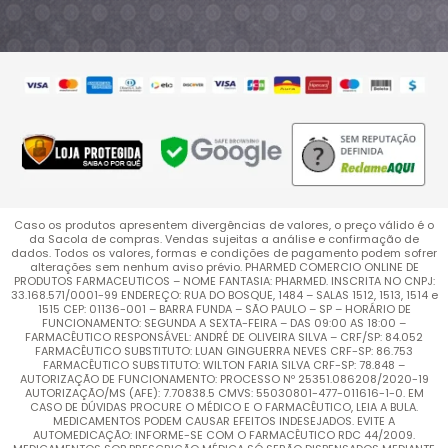
Caso os produtos apresentem divergências de valores, o preço válido é o
da Sacola de compras. Vendas sujeitas a análise e confirmação de
dados. Todos os valores, formas e condições de pagamento podem sofrer
alterações sem nenhum aviso prévio. PHARMED COMERCIO ONLINE DE
PRODUTOS FARMACEUTICOS – NOME FANTASIA: PHARMED. INSCRITA NO CNPJ:
33.168.571/0001-99 ENDEREÇO: RUA DO BOSQUE, 1484 – SALAS 1512, 1513, 1514 e
1515 CEP: 01136-001 – BARRA FUNDA – SÃO PAULO – SP – HORÁRIO DE
FUNCIONAMENTO: SEGUNDA A SEXTA-FEIRA – DAS 09:00 AS 18:00 –
FARMACÊUTICO RESPONSÁVEL: ANDRÉ DE OLIVEIRA SILVA – CRF/SP: 84.052
FARMACÊUTICO SUBSTITUTO: LUAN GINGUERRA NEVES CRF-SP: 86.753
FARMACÊUTICO SUBSTITUTO: WILTON FARIA SILVA CRF-SP: 78.848 –
AUTORIZAÇÃO DE FUNCIONAMENTO: PROCESSO Nº 25351.086208/2020-19
AUTORIZAÇÃO/MS (AFE): 7.70838.5 CMVS: 55030801-477-011616-1-0. EM
CASO DE DÚVIDAS PROCURE O MÉDICO E O FARMACÊUTICO, LEIA A BULA.
MEDICAMENTOS PODEM CAUSAR EFEITOS INDESEJADOS. EVITE A
AUTOMEDICAÇÃO: INFORME-SE COM O FARMACÊUTICO RDC 44/2009.