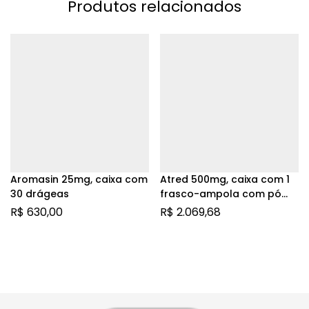
Produtos relacionados
Aromasin 25mg, caixa com
Atred 500mg, caixa com 1
30 drágeas
frasco-ampola com pó
para solução de uso
R$
630,00
R$
2.069,68
intravenoso