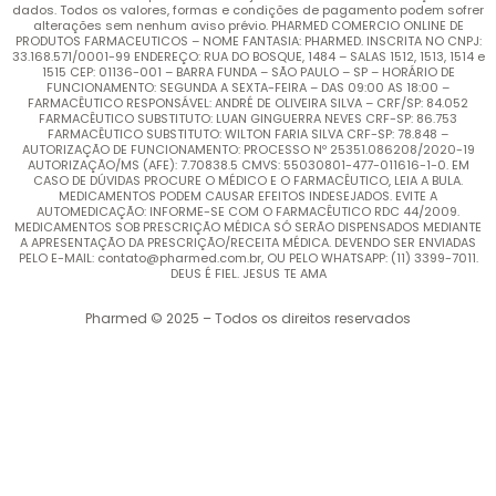
dados. Todos os valores, formas e condições de pagamento podem sofrer
alterações sem nenhum aviso prévio. PHARMED COMERCIO ONLINE DE
PRODUTOS FARMACEUTICOS – NOME FANTASIA: PHARMED. INSCRITA NO CNPJ:
33.168.571/0001-99 ENDEREÇO: RUA DO BOSQUE, 1484 – SALAS 1512, 1513, 1514 e
1515 CEP: 01136-001 – BARRA FUNDA – SÃO PAULO – SP – HORÁRIO DE
FUNCIONAMENTO: SEGUNDA A SEXTA-FEIRA – DAS 09:00 AS 18:00 –
FARMACÊUTICO RESPONSÁVEL: ANDRÉ DE OLIVEIRA SILVA – CRF/SP: 84.052
FARMACÊUTICO SUBSTITUTO: LUAN GINGUERRA NEVES CRF-SP: 86.753
FARMACÊUTICO SUBSTITUTO: WILTON FARIA SILVA CRF-SP: 78.848 –
AUTORIZAÇÃO DE FUNCIONAMENTO: PROCESSO Nº 25351.086208/2020-19
AUTORIZAÇÃO/MS (AFE): 7.70838.5 CMVS: 55030801-477-011616-1-0. EM
CASO DE DÚVIDAS PROCURE O MÉDICO E O FARMACÊUTICO, LEIA A BULA.
MEDICAMENTOS PODEM CAUSAR EFEITOS INDESEJADOS. EVITE A
AUTOMEDICAÇÃO: INFORME-SE COM O FARMACÊUTICO RDC 44/2009.
MEDICAMENTOS SOB PRESCRIÇÃO MÉDICA SÓ SERÃO DISPENSADOS MEDIANTE
A APRESENTAÇÃO DA PRESCRIÇÃO/RECEITA MÉDICA. DEVENDO SER ENVIADAS
PELO E-MAIL: contato@pharmed.com.br, OU PELO WHATSAPP: (11) 3399-7011.
DEUS É FIEL. JESUS TE AMA
Pharmed © 2025 – Todos os direitos reservados