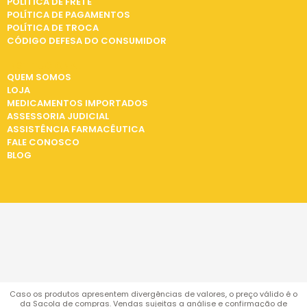
POLÍTICA DE FRETE
POLÍTICA DE PAGAMENTOS
POLÍTICA DE TROCA
CÓDIGO DEFESA DO CONSUMIDOR
INSTITUCIONAL
QUEM SOMOS
LOJA
MEDICAMENTOS IMPORTADOS
ASSESSORIA JUDICIAL
ASSISTÊNCIA FARMACÊUTICA
FALE CONOSCO
BLOG
Caso os produtos apresentem divergências de valores, o preço válido é o
da Sacola de compras. Vendas sujeitas a análise e confirmação de