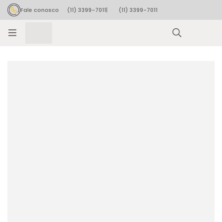
Fale conosco
(11) 3399-7011
|
(11) 3399-7011
Rastrear pedido