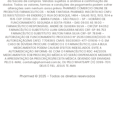
da Sacola de compras. Vendas sujeitas a análise e confirmação de
dados. Todos os valores, formas e condições de pagamento podem sofrer
alterações sem nenhum aviso prévio. PHARMED COMERCIO ONLINE DE
PRODUTOS FARMACEUTICOS – NOME FANTASIA: PHARMED. INSCRITA NO CNPJ:
33.168.571/0001-99 ENDEREÇO: RUA DO BOSQUE, 1484 – SALAS 1512, 1513, 1514 e
1515 CEP: 01136-001 – BARRA FUNDA – SÃO PAULO – SP – HORÁRIO DE
FUNCIONAMENTO: SEGUNDA A SEXTA-FEIRA – DAS 09:00 AS 18:00 –
FARMACÊUTICO RESPONSÁVEL: ANDRÉ DE OLIVEIRA SILVA – CRF/SP: 84.052
FARMACÊUTICO SUBSTITUTO: LUAN GINGUERRA NEVES CRF-SP: 86.753
FARMACÊUTICO SUBSTITUTO: WILTON FARIA SILVA CRF-SP: 78.848 –
AUTORIZAÇÃO DE FUNCIONAMENTO: PROCESSO Nº 25351.086208/2020-19
AUTORIZAÇÃO/MS (AFE): 7.70838.5 CMVS: 55030801-477-011616-1-0. EM
CASO DE DÚVIDAS PROCURE O MÉDICO E O FARMACÊUTICO, LEIA A BULA.
MEDICAMENTOS PODEM CAUSAR EFEITOS INDESEJADOS. EVITE A
AUTOMEDICAÇÃO: INFORME-SE COM O FARMACÊUTICO RDC 44/2009.
MEDICAMENTOS SOB PRESCRIÇÃO MÉDICA SÓ SERÃO DISPENSADOS MEDIANTE
A APRESENTAÇÃO DA PRESCRIÇÃO/RECEITA MÉDICA. DEVENDO SER ENVIADAS
PELO E-MAIL: contato@pharmed.com.br, OU PELO WHATSAPP: (11) 3399-7011.
DEUS É FIEL. JESUS TE AMA
Pharmed © 2025 – Todos os direitos reservados