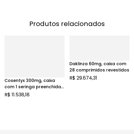
Produtos relacionados
Daklinza 60mg, caixa com
28 comprimidos revestidos
R$
29.674,31
Cosentyx 300mg, caixa
com 1 seringa preenchida
com 2mL de solução de
R$
11.538,18
uso subcutâneo