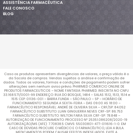
ASSISTÊNCIA FARMACÊUTICA
FALE CONOSCO
BLOG
Caso os produtos apresentem divergências de valores, o preço válido é o
da Sacola de compras. Vendas sujeitas a análise e confirmação de
dados. Todos os valores, formas e condições de pagamento podem sofrer
alterações sem nenhum aviso prévio. PHARMED COMERCIO ONLINE DE
PRODUTOS FARMACEUTICOS – NOME FANTASIA: PHARMED. INSCRITA NO CNPJ:
33.168.571/0001-99 ENDEREÇO: RUA DO BOSQUE, 1484 – SALAS 1512, 1513, 1514 e
1515 CEP: 01136-001 – BARRA FUNDA – SÃO PAULO – SP – HORÁRIO DE
FUNCIONAMENTO: SEGUNDA A SEXTA-FEIRA – DAS 09:00 AS 18:00 –
FARMACÊUTICO RESPONSÁVEL: ANDRÉ DE OLIVEIRA SILVA – CRF/SP: 84.052
FARMACÊUTICO SUBSTITUTO: LUAN GINGUERRA NEVES CRF-SP: 86.753
FARMACÊUTICO SUBSTITUTO: WILTON FARIA SILVA CRF-SP: 78.848 –
AUTORIZAÇÃO DE FUNCIONAMENTO: PROCESSO Nº 25351.086208/2020-19
AUTORIZAÇÃO/MS (AFE): 7.70838.5 CMVS: 55030801-477-011616-1-0. EM
CASO DE DÚVIDAS PROCURE O MÉDICO E O FARMACÊUTICO, LEIA A BULA.
MEDICAMENTOS PODEM CAUSAR EFEITOS INDESEJADOS. EVITE A