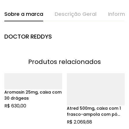
Sobre a marca
Descrição Geral
Informa
DOCTOR REDDYS
Produtos relacionados
Aromasin 25mg, caixa com
30 drágeas
R$
630,00
Atred 500mg, caixa com 1
frasco-ampola com pó
para solução de uso
R$
2.069,68
intravenoso