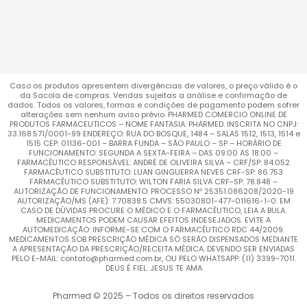
Caso os produtos apresentem divergências de valores, o preço válido é o
da Sacola de compras. Vendas sujeitas a análise e confirmação de
dados. Todos os valores, formas e condições de pagamento podem sofrer
alterações sem nenhum aviso prévio. PHARMED COMERCIO ONLINE DE
PRODUTOS FARMACEUTICOS – NOME FANTASIA: PHARMED. INSCRITA NO CNPJ:
33.168.571/0001-99 ENDEREÇO: RUA DO BOSQUE, 1484 – SALAS 1512, 1513, 1514 e
1515 CEP: 01136-001 – BARRA FUNDA – SÃO PAULO – SP – HORÁRIO DE
FUNCIONAMENTO: SEGUNDA A SEXTA-FEIRA – DAS 09:00 AS 18:00 –
FARMACÊUTICO RESPONSÁVEL: ANDRÉ DE OLIVEIRA SILVA – CRF/SP: 84.052
FARMACÊUTICO SUBSTITUTO: LUAN GINGUERRA NEVES CRF-SP: 86.753
FARMACÊUTICO SUBSTITUTO: WILTON FARIA SILVA CRF-SP: 78.848 –
AUTORIZAÇÃO DE FUNCIONAMENTO: PROCESSO Nº 25351.086208/2020-19
AUTORIZAÇÃO/MS (AFE): 7.70838.5 CMVS: 55030801-477-011616-1-0. EM
CASO DE DÚVIDAS PROCURE O MÉDICO E O FARMACÊUTICO, LEIA A BULA.
MEDICAMENTOS PODEM CAUSAR EFEITOS INDESEJADOS. EVITE A
AUTOMEDICAÇÃO: INFORME-SE COM O FARMACÊUTICO RDC 44/2009.
MEDICAMENTOS SOB PRESCRIÇÃO MÉDICA SÓ SERÃO DISPENSADOS MEDIANTE
A APRESENTAÇÃO DA PRESCRIÇÃO/RECEITA MÉDICA. DEVENDO SER ENVIADAS
PELO E-MAIL: contato@pharmed.com.br, OU PELO WHATSAPP: (11) 3399-7011.
DEUS É FIEL. JESUS TE AMA
Pharmed © 2025 – Todos os direitos reservados