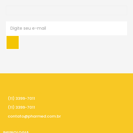
PRECISA DE AJUDA
(11) 3399-7011
(11) 3399-7011
contato@pharmed.com.br
CATEGORIAS
IMUNOLOGIA