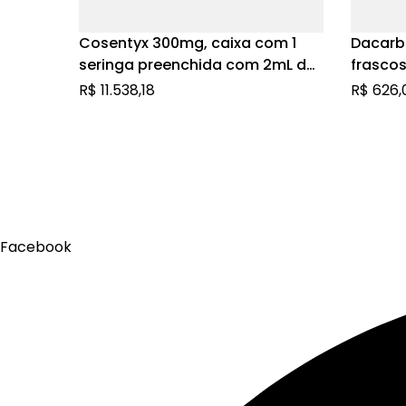
Cosentyx 300mg, caixa com 1
Dacarb
seringa preenchida com 2mL de
frasco
solução de uso subcutâneo
soluçã
R$
11.538,18
R$
626,
Facebook