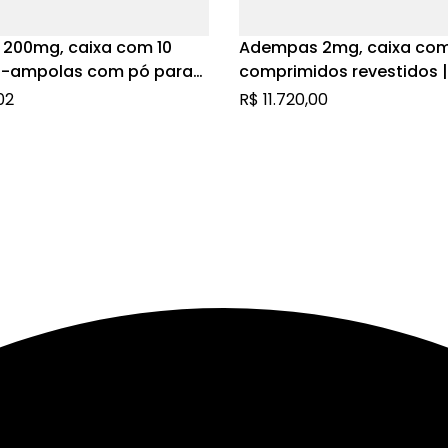
 200mg, caixa com 10
Adempas 2mg, caixa co
s-ampolas com pó para
comprimidos revestidos |
o de uso intravenoso
Riociguate
02
R$
11.720,00