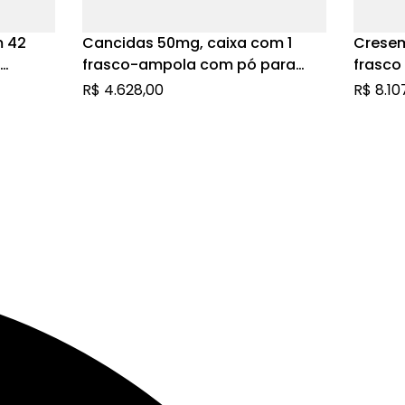
m 42
Cancidas 50mg, caixa com 1
Cresem
frasco-ampola com pó para
frasco
solução de uso intravenoso
infusã
R$
4.628,00
R$
8.10