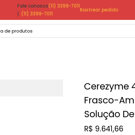
Fale conosco
(11) 3399-7011
Rastrear pedido
|
(11) 3399-7011
Cerezyme 4
Frasco-Am
Solução De
R$
9.641,66