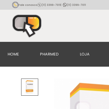
Fale conosco
(11) 3399-7011
|
(11) 3399-7011
HOME
PHARMED
LOJA