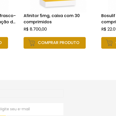
 frasco-
Afinitor 5mg, caixa com 30
Bosuli
ução de
comprimidos
compri
R$
8.700,00
R$
22.0
O
COMPRAR PRODUTO