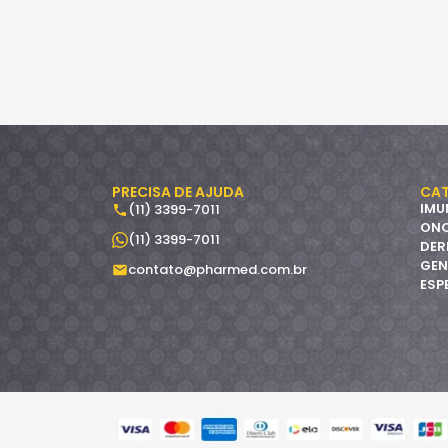
PRECISA DE AJUDA
CAT
IMU
(11) 3399-7011
ON
(11) 3399-7011
DER
GEN
contato@pharmed.com.br
ESP