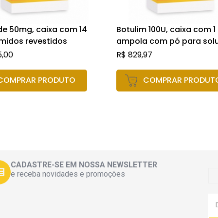
de 50mg, caixa com 14
Botulim 100U, caixa com 1
midos revestidos
ampola com pó para sol
uso intramuscular ou
5,00
R$
829,97
intradérmico
COMPRAR PRODUTO
COMPRAR PRODUT
CADASTRE-SE EM NOSSA NEWSLETTER
e receba novidades e promoções