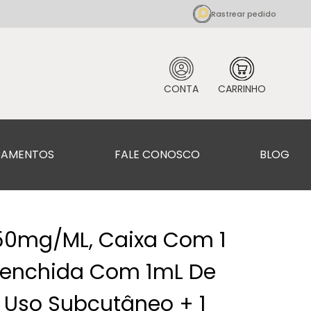
Rastrear pedido
CAMENTOS
FALE CONOSCO
BLOG
50mg/mL, Caixa Com 1
eenchida Com 1mL De
 Uso Subcutâneo + 1