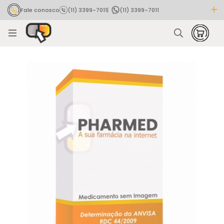
Fale conosco
(11) 3399-7011
|
(11) 3399-7011
Rastrear pedido