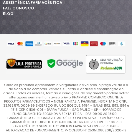
ASSISTÊNCIA FARMACÊUTICA
FALE CONOSCO
BLOG
Caso os produtos apresentem divergências de valores, o preço válido é o
da Sacola de compras. Vendas sujeitas a análise e confirmação de
dados. Todos os valores, formas e condições de pagamento podem sofrer
alterações sem nenhum aviso prévio. PHARMED COMERCIO ONLINE DE
PRODUTOS FARMACEUTICOS – NOME FANTASIA: PHARMED. INSCRITA NO CNPJ:
33.168.571/0001-99 ENDEREÇO: RUA DO BOSQUE, 1484 – SALAS 1512, 1513, 1514 e
1515 CEP: 01136-001 – BARRA FUNDA – SÃO PAULO – SP – HORÁRIO DE
FUNCIONAMENTO: SEGUNDA A SEXTA-FEIRA – DAS 09:00 AS 18:00 –
FARMACÊUTICO RESPONSÁVEL: ANDRÉ DE OLIVEIRA SILVA – CRF/SP: 84.052
FARMACÊUTICO SUBSTITUTO: LUAN GINGUERRA NEVES CRF-SP: 86.753
FARMACÊUTICO SUBSTITUTO: WILTON FARIA SILVA CRF-SP: 78.848 –
AUTORIZAÇÃO DE FUNCIONAMENTO: PROCESSO Nº 25351.086208/2020-19