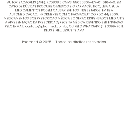
AUTORIZAÇÃO/MS (AFE): 7.70838.5 CMVS: 55030801-477-011616-1-0. EM
CASO DE DÚVIDAS PROCURE O MÉDICO E O FARMACÊUTICO, LEIA A BULA.
MEDICAMENTOS PODEM CAUSAR EFEITOS INDESEJADOS. EVITE A
AUTOMEDICAÇÃO: INFORME-SE COM O FARMACÊUTICO RDC 44/2009.
MEDICAMENTOS SOB PRESCRIÇÃO MÉDICA SÓ SERÃO DISPENSADOS MEDIANTE
A APRESENTAÇÃO DA PRESCRIÇÃO/RECEITA MÉDICA. DEVENDO SER ENVIADAS
PELO E-MAIL: contato@pharmed.com.br, OU PELO WHATSAPP: (11) 3399-7011.
DEUS É FIEL. JESUS TE AMA
Pharmed © 2025 – Todos os direitos reservados